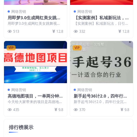
网络营销
网络营销
用即梦3.0生成网红美女跳舞
【实测案例】私域新玩法，日
视频，女团舞、来财舞，3分
引30+精准粉，转化率50%，
用即梦3.0生成网红美女跳舞视
【实测案例】私域新玩法，日引30
钟一条
频，女团舞、来财舞，3分钟一条
新人照做也能出单！
+精准粉，转化率50%，新人照做
513
12.8
332
12.8
最近，我发现抖音和...
也能出单！ 项目...
VIP
VIP
网络营销
网络营销
高德地图项目，一单两分钟4
新手起号36计2.0，四年行业
元，一小时120元，操作简单
沉淀，上百条爆款视频经验一
今天给大家带来的项目是高德地图
新手起号36计2.0，四年行业沉
日入500+
项目 高德地图，为了留存更多的
次性帮你搞定短视频问题
淀，上百条爆款视频经验一次性帮
435
9.8
370
9.8
用户，推出的激励计划...
你搞定短视频问题 ...
排行榜展示