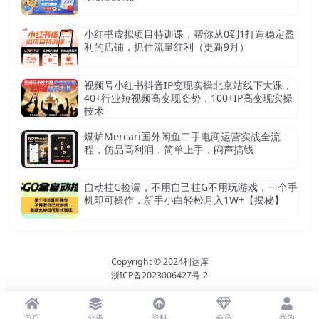
小红书虚拟项目特训课，帮你从0到1打造稳定盈
利的店铺，抓住流量红利（更新9月）
视频号小红书抖音IP变现实操北京站线下大课，
40+行业短视频高变现姿势，100+IP高变现实操
技术
煤炉Mercari国外闲鱼二手电商运营实战全流
程，仿品高利润，简单上手，闷声搞钱
自动挂G捡漏，不用自己挂G不用玩游戏，一个手
机即可操作，新手小白轻松月入1W+【揭秘】
Copyright © 2024
利达库
浙ICP备2023006427号-2
首页
分类
资料
会员
我的