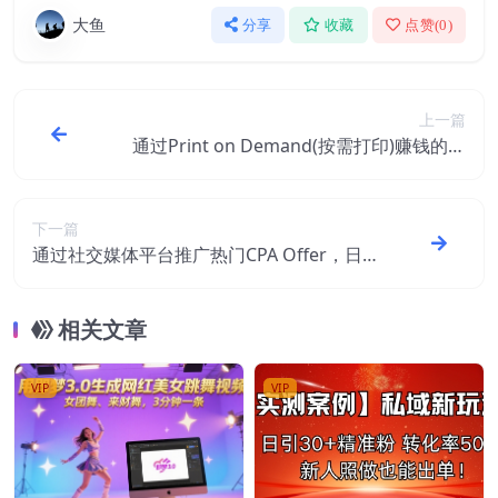
大鱼
分享
收藏
点赞(
0
)
上一篇
通过Print on Demand(按需打印)赚钱的方
法：日赚200美元
下一篇
通过社交媒体平台推广热门CPA Offer，日
赚50美元 – CPAGRIP的三种赚钱方法
相关文章
VIP
VIP