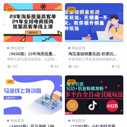
VIP
VIP
网创星球
网创星球
（9636期）23年淘系批量高
淘宝基础销量实战-积累玩
客单+24年全域电商矩阵，批
法，无销量-不转化，教你提
帮助大家完善店铺系统，以及部分
本套课程分享积累基础销量的多种
量高客单线上课（109节课）
做店铺知识扫盲和案例拆解。让赚
升销量多种玩法
玩法，包括但不限于SD操作，同
357
9.8
441
9.8
钱轻松无脑点，将复杂...
时还会教大家如何积累...
VIP
VIP
网创星球
网创星球
（14034期）亚马逊线上特训
（12765期）小红书抖音视频