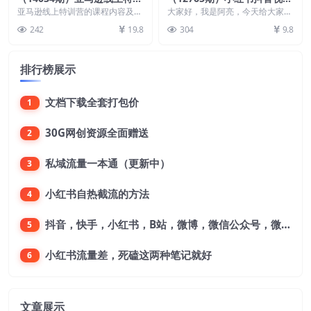
营，新品成长与库存规划，提
号截流自热全平台引流打法，
亚马逊线上特训营的课程内容及相
大家好，我是阿亮，今天给大家带
升品牌推广能力，实现业务增
关工具，分为进阶版和基础版。进
全自动引流【日引2000+精
来的是 小红书 抖音 视频号全领域
242
19.8
304
9.8
阶版适合一年以上卖家...
的引流玩法，此方...
长
准…
排行榜展示
文档下载全套打包价
1
30G网创资源全面赠送
2
私域流量一本通（更新中）
3
小红书自热截流的方法
4
抖音，快手，小红书，B站，微博，微信公众号，微信视频号。每一个平台，都是不一样的机会，对应不一样的赚钱思路
5
小红书流量差，死磕这两种笔记就好
6
文章展示