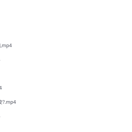
,mp4
4
4
?.mp4
4