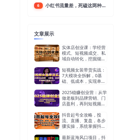
小红书流量差，死磕这两种笔记就好
6
文章展示
实体店创业课：学经营
模式、短视频成交、私
域自动转化，挖掘烟酒
茶赛道机会
短视频女装带货实战：
7大模块全拆解，0基
础、低成本，实现单月
佣金3万+
2025稳赚创业营：从学
做老板到品牌营销、门
店盈利，再到短视频获
客，干货满满
抖音起号全攻略，投
流、直播、复盘，各步
骤实操，系统掌握抖音
运营，高效起号变现
最新蓝海风口项目，抖