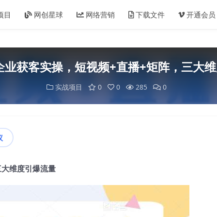
项目
网创星球
网络营销
下载文件
开通会员
体企业获客实操，短视频+直播+矩阵，三大
实战项目
0
0
285
0
议
三大维度引爆流量