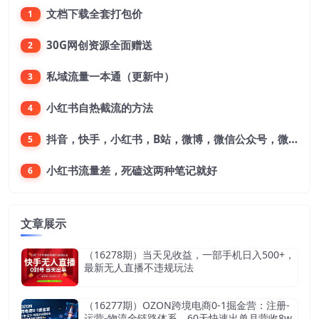
文档下载全套打包价
1
30G网创资源全面赠送
2
私域流量一本通（更新中）
3
小红书自热截流的方法
4
抖音，快手，小红书，B站，微博，微信公众号，微信视频号。每一个平台，都是不一样的机会，对应不一样的赚钱思路
5
小红书流量差，死磕这两种笔记就好
6
文章展示
（16278期）当天见收益，一部手机日入500+，
最新无人直播不违规玩法
（16277期）OZON跨境电商0-1掘金营：注册-
运营-物流全链路体系，60天快速出单月营收8w