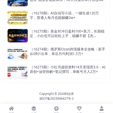
（16276期）AI自动写小说，一键生成120万
字，普通人每月也能躺赚2w+
（16275期）美金对冲日盈利100+美刀，长期稳
定，小白也可以轻松上手，稳赚不赔【杰…
（16274期）俄罗斯Ozon跨境爆单全攻略：新手
从0到1出单，单店月均利润1.5万+
（16273期）小红书虚拟资料14天变现营3.0：AI
原创+油管拆解+笔记撰写，单账号月入2万+
Copyright © 2024
利达库
浙ICP备2023006427号-2