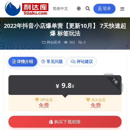
登录
2022年抖音小店爆单营【更新10月】 7天快速起
爆 标签玩法
网创星球
362
0
详情介绍
常见问题
评论建议
下载
9.8
¥
VIP会员
永久会员
免费
免费
购买下载权限