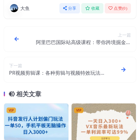
大鱼
分享
收藏
点赞(
0
)
上一篇
阿里巴巴国际站高级课程：带你跨境掘金，
选品+优化+广告+推广
下一篇
PR视频剪辑课：各种剪辑与视频特效玩法，
剪出属于你的大片
相关文章
VIP
VIP