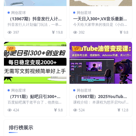
网创星球
网创星球
（13967期）抖音发行人计划
一天日入300+,VX音乐最新玩
偏门玩法，一单50，手机平
法，一单利润率可达99%
抖音发行人计划偏门玩法，一单5
今天给大家带来的项目是《小白轻
板无脑操作，日入3000+
0，手机平板无脑操作，日入3000
松日入300+,VX音乐最新玩法，一
397
19.8
392
9.8
+
单利润率可达9...
VIP
VIP
网创星球
网创星球
（7711期）贴吧日引300+创
（15987期）2025YouTube
业粉日稳定2000+收益无需写
油管变现课：涵盖账号注册、
百度贴吧属于老平台了，他类似于
课程介绍： 本课程为想开启YouTu
文剪视频简单好上手！
知识星球和豆瓣一样属于一个圈子
视频制作、Adsense开通，
be自媒体副业的人群量身打造，从
424
9.8
524
12.8
平台，在适合自己的圈...
基础到变现全...
月入1万+
排行榜展示