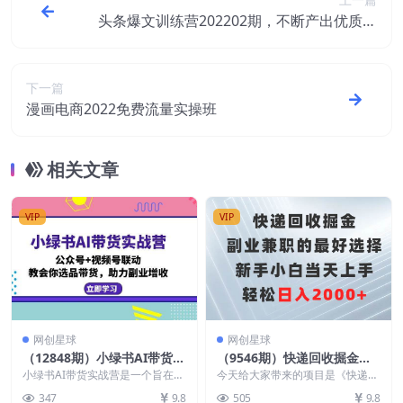
头条爆文训练营202202期，不断产出优质的
爆款内容
下一篇
漫画电商2022免费流量实操班
相关文章
VIP
VIP
网创星球
网创星球
（12848期）小绿书AI带货实
（9546期）快递回收掘金，
战营：公众号+视频号联动，
副业兼职的最好选择，新手小
小绿书AI带货实战营是一个旨在通
今天给大家带来的项目是《快递回
教会你选品带货，助力副业增
过公众号图文/文字带货赚钱的项
白当天上手，轻松日入2000+
收掘金，副业兼职的最好选择，新
347
9.8
505
9.8