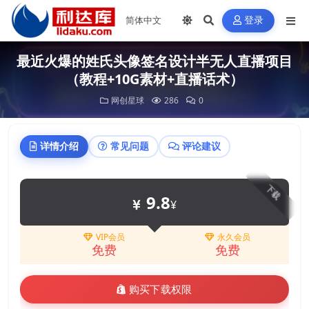
登录
最近火爆的姓氏头像签名设计半无人直播项目
（教程+10G素材+直播话术）
网创星球
286
0
详情介绍
常见问题
评论建议
下载
9.8
¥
VIP会员
永久会员
免费
免费
购买下载权限