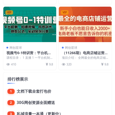
目。该项目由经验丰...
手小白当天上手，轻松...
收
VIP
VIP
网创星球
网创星球
视频号0-1特训营：平台机
（11266期）电商店铺运营教
制、拍摄剪辑、内容创作、爆
学，新手小白也能日收入200
课程目录： 1 直播 1 一平台机制-
项目介绍： 全网最全的电商店铺
款公式，实战案例分享
深度了解各平台核心算法-与流量
0+，电商老板不愿意告诉你
运营教学，新手小白也能日收入20
410
9.8
320
9.8
分配机制. ...
00+，电商老板不...
的机密
排行榜展示
文档下载全套打包价
1
30G网创资源全面赠送
2
私域流量一本通（更新中）
3