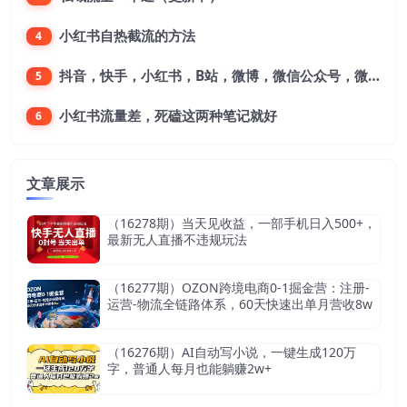
小红书自热截流的方法
4
抖音，快手，小红书，B站，微博，微信公众号，微信视频号。每一个平台，都是不一样的机会，对应不一样的赚钱思路
5
小红书流量差，死磕这两种笔记就好
6
文章展示
（16278期）当天见收益，一部手机日入500+，
最新无人直播不违规玩法
（16277期）OZON跨境电商0-1掘金营：注册-
运营-物流全链路体系，60天快速出单月营收8w
（16276期）AI自动写小说，一键生成120万
字，普通人每月也能躺赚2w+