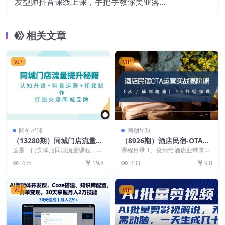
发型师抖音课线上课，手把手教你美业落地
实战【41节视频课】
相关文章
VIP
VIP
网创星球
网创星球
（13280期）同城门店流量提
（8926期）酒店民宿-OTA运
升秘籍：认知升级+抖音运营
营实战高阶课（从了解到精
这是一门实体店同城流量课程，内
课程目录 1、疫情给酒店业带来的
+视频制作，打造火爆同城品
容涵盖从先导课到实体同城认知，
通）45节视频课
巨大故变1.mp4 2、被颜要的酒店
435
19.8
333
9.8
再到抖音前期准备、账...
营销中的三个...
牌
VIP
VIP