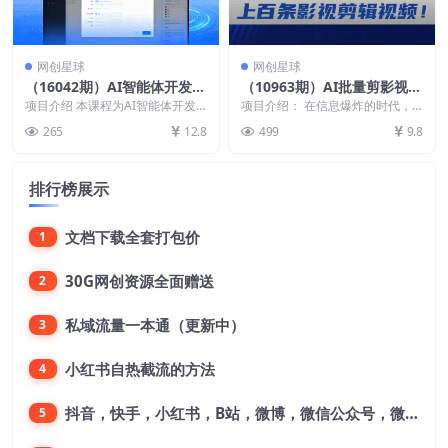
网创星球
网创星球
（16042期）AI智能体开发
（10963期）AI批量剪影视解
课，Coze搭建、知识库配
说，无需动脑，一天生成几十
项目介绍 本课程为AI智能体开发
项目介绍： 在信息爆炸的时代，
置、商单变现，30天掌握月
实战体系课，涵盖从基础搭建到商
上百条影视剪辑视频
电影解说视频已经成为网络上一道
265
12.8
499
9.8
业变现的全链路教学...
亮丽的风景线。其中，...
入2万技能
排行榜展示
文档下载全套打包价
1
30G网创资源全面赠送
2
私域流量一本通（更新中）
3
小红书自热截流的方法
4
抖音，快手，小红书，B站，微博，微信公众号，微信视频号。每一个平台，都是不一样的机会，对应不一样的赚钱思路
5