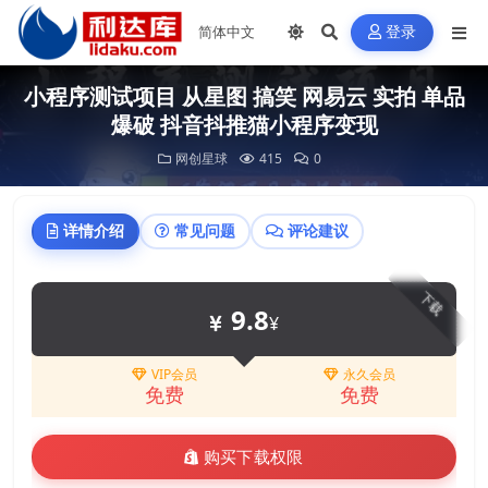
登录
小程序测试项目 从星图 搞笑 网易云 实拍 单品
爆破 抖音抖推猫小程序变现
网创星球
415
0
详情介绍
常见问题
评论建议
下载
9.8
¥
VIP会员
永久会员
免费
免费
购买下载权限