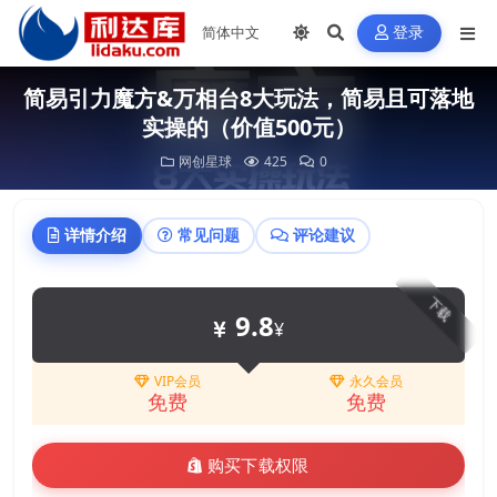
登录
简易引力魔方&万相台8大玩法，简易且可落地
实操的（价值500元）
网创星球
425
0
详情介绍
常见问题
评论建议
下载
9.8
¥
VIP会员
永久会员
免费
免费
购买下载权限