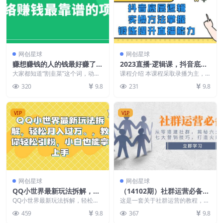
网创星球
网创星球
赚想赚钱的人的钱最好赚了：
2023直播·逻辑课，抖音底层
网络赚钱最靠谱项目
逻辑+实操方法掌握，锻炼提
大家都知道“割韭菜”这个词，动不
课程介绍 本课程采取录播为主，
动就呜闹喊叫我被割韭菜啦，活
升直播能力
结合图文资料、技能训 练、以及
320
9.8
231
9.8
该，别生气，你为什么...
一对一咨询陪跑的形式...
VIP
VIP
网创星球
网创星球
QQ小世界最新玩法拆解，轻
（14102期）社群运营必备！
松月入过万。教你轻松引粉，
从零搭建社群，揭秘六大锦
QQ小世界最新玩法拆解，轻松月
这是一套关于社群运营的教程，从
小白也能拿上手
入过万。教你轻松引粉，小白也能
囊、七大营销技巧，打造火爆
社群的定位与搭建讲起，接着介绍
459
9.8
367
9.8
拿上手 QQ小世界可...
了社群运营的技巧、邀...
社群