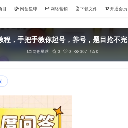
项目
网创星球
网络营销
下载文件
开通会员
教程，手把手教你起号，养号，题目抢不完
网创星球
0
0
307
0
议