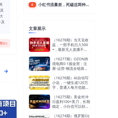
网
小红书流量差，死磕这两种笔记就好
6
同其
大
务及
文章展示
（16278期）当天见收
赞(
0
)
益，一部手机日入500
+，最新无人直播不违
规玩法
（16277期）OZON跨
境电商0-1掘金营：注
册-运营-物流全链路体
系，60天快速出单月营
收8w
（16276期）AI自动写
小说，一键生成120万
字，普通人每月也能躺
赚2w+
（16275期）美金对冲
日盈利100+美刀，长期
稳定，小白也可以轻松
上手，稳赚不赔【杰…
（16274期）俄罗斯Oz