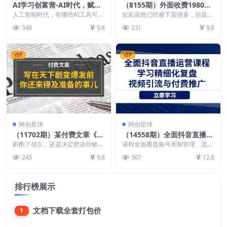
AI学习创富营-AI时代，赋能
（8155期）外面收费1980的
你终身学习、快乐赚钱、自动
短剧推广运营，可长期，正规
人工智能时代，有哪些AI工具可以
短剧虽然已经被下架很多，但是这
创富
帮助职场人高效 工作?可以帮助老
起号，单作品收入5000+
类剧情始终是人们喜欢的孀居，都
348
9.8
231
9.8
板高效管理团队?...
火到国外了 熬了无数...
VIP
VIP
网创星球
网创星球
（11702期）某付费文章《写
（14558期）全面抖音直播运
在天下剧变爆发前，你还来得
营课程，学习精细化复盘、视
斟酌了很久，还是决定把这些敏感
课程全面覆盖账号周期管理、流量
及准备的事儿》
而又重要的内容，分享给你。 因
频引流与付费推广
模型分析、团队协作、直播间排品
243
9.8
307
12.8
为回顾历史，从来没有...
及主播能力提升等内容...
排行榜展示
文档下载全套打包价
1