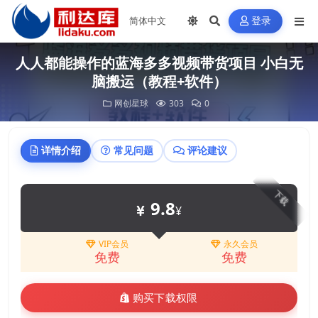
登录
人人都能操作的蓝海多多视频带货项目 小白无
脑搬运（教程+软件）
网创星球
303
0
详情介绍
常见问题
评论建议
下载
9.8
¥
VIP会员
永久会员
免费
免费
购买下载权限