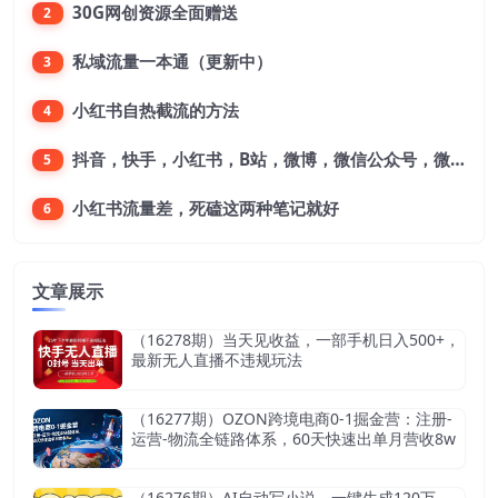
30G网创资源全面赠送
2
私域流量一本通（更新中）
3
小红书自热截流的方法
4
抖音，快手，小红书，B站，微博，微信公众号，微信视频号。每一个平台，都是不一样的机会，对应不一样的赚钱思路
5
小红书流量差，死磕这两种笔记就好
6
文章展示
（16278期）当天见收益，一部手机日入500+，
最新无人直播不违规玩法
（16277期）OZON跨境电商0-1掘金营：注册-
运营-物流全链路体系，60天快速出单月营收8w
（16276期）AI自动写小说，一键生成120万