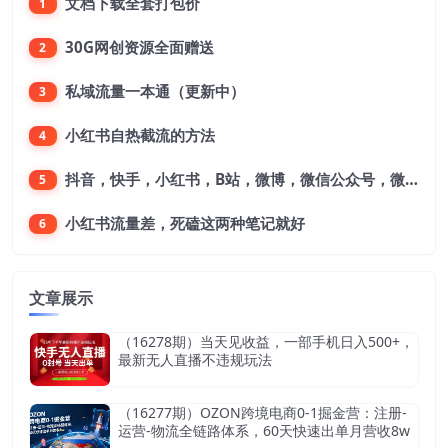
文档下载全套打包价
1
30G网创资源全面赠送
2
私域流量一本通（更新中）
3
小红书自热截流的方法
4
抖音，快手，小红书，B站，微博，微信公众号，微信视频号。每一个平台，都是不一样的机会，对应不一样的赚钱思路
5
小红书流量差，死磕这两种笔记就好
6
文章展示
（16278期）当天见收益，一部手机日入500+，
最新无人直播不违规玩法
（16277期）OZON跨境电商0-1掘金营：注册-
运营-物流全链路体系，60天快速出单月营收8w