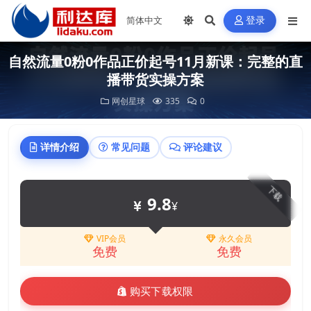
登录
自然流量0粉0作品正价起号11月新课：完整的直
播带货实操方案
网创星球
335
0
详情介绍
常见问题
评论建议
下载
9.8
¥
VIP会员
永久会员
免费
免费
购买下载权限