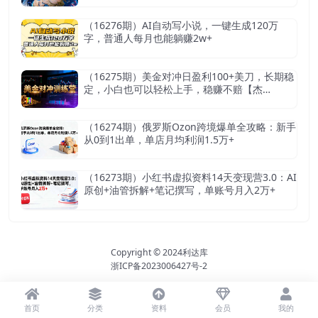
（16276期）AI自动写小说，一键生成120万
字，普通人每月也能躺赚2w+
（16275期）美金对冲日盈利100+美刀，长期稳
定，小白也可以轻松上手，稳赚不赔【杰…
（16274期）俄罗斯Ozon跨境爆单全攻略：新手
从0到1出单，单店月均利润1.5万+
（16273期）小红书虚拟资料14天变现营3.0：AI
原创+油管拆解+笔记撰写，单账号月入2万+
Copyright © 2024
利达库
浙ICP备2023006427号-2
首页
分类
资料
会员
我的