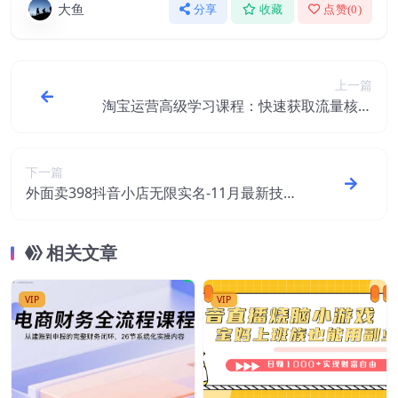
大鱼
分享
收藏
点赞(
0
)
上一篇
淘宝运营高级学习课程：快速获取流量核心
秘密，轻松实现盈利！
下一篇
外面卖398抖音小店无限实名-11月最新技
术，无限开店再也不需要求别人了
相关文章
VIP
VIP