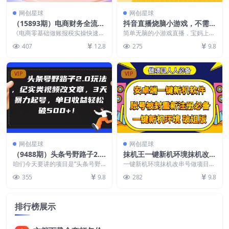
网创星球
网创星球
（15893期）电商财务全流程
抖音直播烧脑小游戏，不需要
课程：从建账到申报的完整财
找话题聊天，宝妈上班族也能
《电商零基础做账报税实操快速上
简单无脑的小游戏直播，宝妈上班
务闭环，26节系统化实操内
手》是一套电商财务全流程实战课
用副业日赚1000+
族都可以做。 不需要主动找话题
407
12.8
275
9.8
程，聚焦从建账到申报...
聊天，装着过不去引导...
容
VIP
VIP
网创星球
网创星球
（9488期）头条号野路子2.0
抹机王一键新机环境抹机改串
玩法，纪实类视频改文章，3
号做项目必备封号重新注册新
咱们今天要讲的项目是”头条号野
一键新机环境抹机改串号做项目必
天暴力起号，单日收益轻松破
路子2.0玩法，纪实类视频改文
机环境避免平台检测
备封号重新注册新机环境避免平台
355
9.8
282
9.8
章，3天暴力起号，单...
检测 安卓已激活版本...
500+
排行榜展示