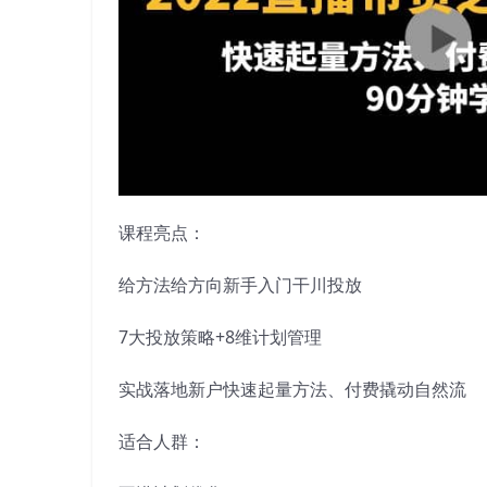
课程亮点：
给方法给方向新手入门干川投放
7大投放策略+8维计划管理
实战落地新户快速起量方法、付费撬动自然流
适合人群：