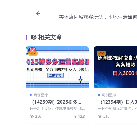
实体店同城获客玩法，本地生活如
直播（19
相关文章
VIP
VIP
网创星球
网创星球
（14259期）2025拼多多
（12394期）日入3
运营实战课，从开店到直
创影视解说自动秒
适合新手卖家、传统电商转型 课
一分钟剪辑无需粉丝，
播，全方位助力电商人（4
爆款
程内容： 1.2025如何做好拼多多
辑，零经验即可看完上
256
12.8
219
1ev(1)...
操作实现收益最大化。操.
0节课）