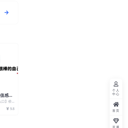
个人
中心
价值感，
发现很棒
卡入口】价
，挖掘潜能
9.8
首页
开通