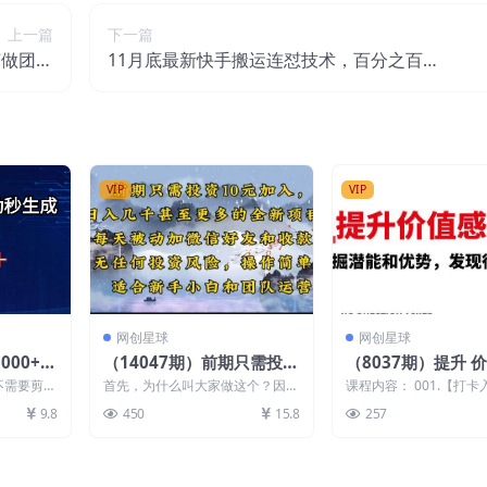
上一篇
下一篇
何做团购
11月底最新快手搬运连怼技术，百分之百同
节课时）
框可加热
VIP
VIP
网创星球
网创星球
000+原
（14047期）前期只需投资
（8037期）提升 
生成条条
10元加入，日入几千甚至
挖掘潜能和优势，
不需要剪
首先，为什么叫大家做这个？因为
课程内容： 001.【打
更多的全新项目。每天被动
的自己（12节课）
手，可矩阵
我们都知道，想在互联网上赚钱，
值感：发现很棒的自己
9.8
450
15.8
257
..
流量是最要的一环，比...
和优势-图文_转...
加微信好…