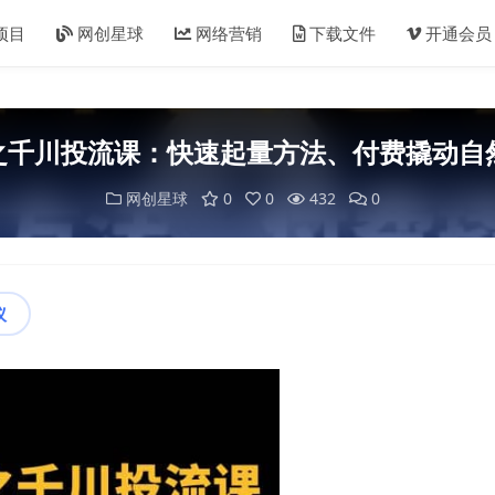
项目
网创星球
网络营销
下载文件
开通会员
货之千川投流课：快速起量方法、付费撬动自然
网创星球
0
0
432
0
议