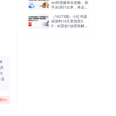
on跨境爆单全攻略：新
手从0到1出单，单店月
均利润1.5万+
（16273期）小红书虚
拟资料14天变现营3.
0：AI原创+油管拆解
+笔记撰写，单账号月
入2万+
网
同其
大
务及
赞(
0
)