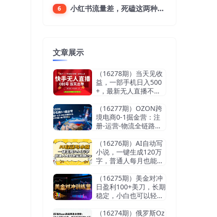
小红书流量差，死磕这两种笔记就好
6
文章展示
（16278期）当天见收
益，一部手机日入500
+，最新无人直播不违
规玩法
（16277期）OZON跨
境电商0-1掘金营：注
册-运营-物流全链路体
系，60天快速出单月营
收8w
（16276期）AI自动写
小说，一键生成120万
字，普通人每月也能躺
赚2w+
（16275期）美金对冲
日盈利100+美刀，长期
稳定，小白也可以轻松
上手，稳赚不赔【杰…
（16274期）俄罗斯Oz