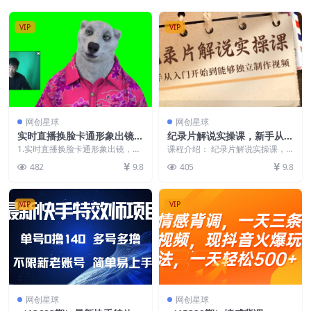
VIP
VIP
网创星球
网创星球
实时直播换脸卡通形象出镜，
纪录片解说实操课，新手从入
卡通形象面部捕捉(软件＋教
门开始到能够独立制作视频
1.实时直播换脸卡通形象出镜，卡
课程介绍： 纪录片解说实操课，
程)
通形象面部捕捉，适用于想直播，
（22节课）
价值799元。整套课程下来可以让
482
9.8
405
9.8
但是不敢露脸，又或...
一名新手，从入门开...
VIP
VIP
网创星球
网创星球