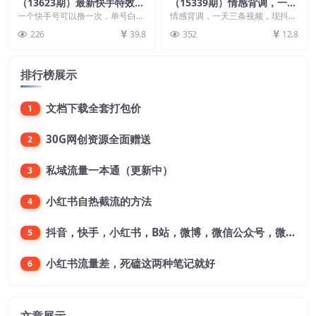
（13623期）最新快手特效师
（15339期）情感背调，一天
项目，单号白嫖0撸140，多
三条视频，现抖音火爆玩法，
一个快手号可以撸一次，单号白嫖
情感背调，一天三条视频，现抖音
号多撸
0撸140，多号多撸，无限撸，只
一天轻松500+
火爆玩法，一天轻松500+
226
39.8
352
12.8
需操作十几分钟，简...
排行榜展示
文档下载全套打包价
1
30G网创资源全面赠送
2
私域流量一本通（更新中）
3
小红书自热截流的方法
4
抖音，快手，小红书，B站，微博，微信公众号，微信视频号。每一个平台，都是不一样的机会，对应不一样的赚钱思路
5
小红书流量差，死磕这两种笔记就好
6
文章展示