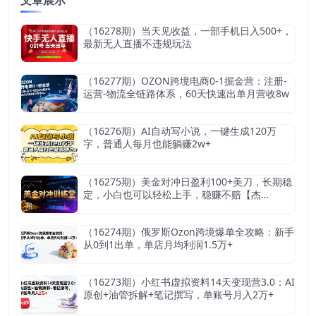
（16278期）当天见收益，一部手机日入500+，
最新无人直播不违规玩法
（16277期）OZON跨境电商0-1掘金营：注册-
运营-物流全链路体系，60天快速出单月营收8w
（16276期）AI自动写小说，一键生成120万
字，普通人每月也能躺赚2w+
（16275期）美金对冲日盈利100+美刀，长期稳
定，小白也可以轻松上手，稳赚不赔【杰…
（16274期）俄罗斯Ozon跨境爆单全攻略：新手
从0到1出单，单店月均利润1.5万+
（16273期）小红书虚拟资料14天变现营3.0：AI
原创+油管拆解+笔记撰写，单账号月入2万+