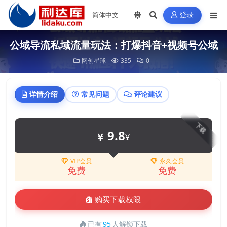
登录
公域导流私域流量玩法：打爆抖音+视频号公域
网创星球
335
0
详情介绍
常见问题
评论建议
下载
9.8
¥
VIP会员
永久会员
免费
免费
购买下载权限
已有
95
人解锁下载