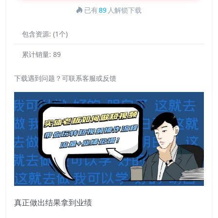
已有
89
人解锁下载
包含资源:
(1个)
累计销量:
89
下载遇到问题？可联系客服或反馈
真正做出结果拿到业绩