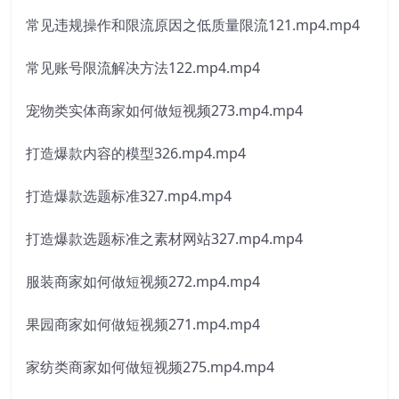
常见违规操作和限流原因之低质量限流121.mp4.mp4
常见账号限流解决方法122.mp4.mp4
宠物类实体商家如何做短视频273.mp4.mp4
打造爆款内容的模型326.mp4.mp4
打造爆款选题标准327.mp4.mp4
打造爆款选题标准之素材网站327.mp4.mp4
服装商家如何做短视频272.mp4.mp4
果园商家如何做短视频271.mp4.mp4
家纺类商家如何做短视频275.mp4.mp4