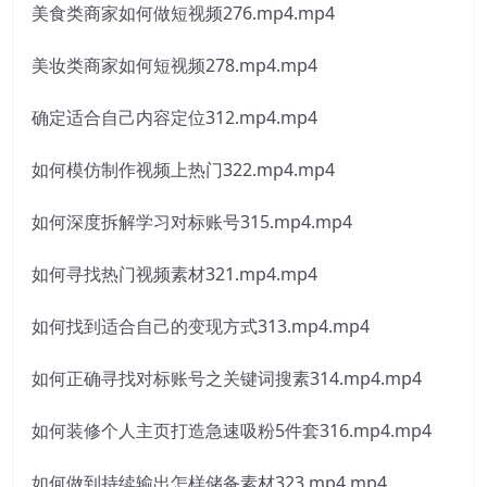
美食类商家如何做短视频276.mp4.mp4
美妆类商家如何短视频278.mp4.mp4
确定适合自己内容定位312.mp4.mp4
如何模仿制作视频上热门322.mp4.mp4
如何深度拆解学习对标账号315.mp4.mp4
如何寻找热门视频素材321.mp4.mp4
如何找到适合自己的变现方式313.mp4.mp4
如何正确寻找对标账号之关键词搜素314.mp4.mp4
如何装修个人主页打造急速吸粉5件套316.mp4.mp4
如何做到持续输出怎样储备素材323.mp4.mp4