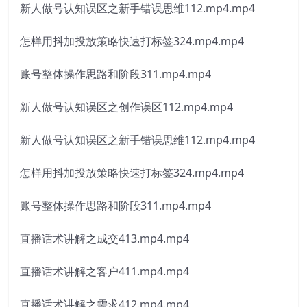
新人做号认知误区之新手错误思维112.mp4.mp4
怎样用抖加投放策略快速打标签324.mp4.mp4
账号整体操作思路和阶段311.mp4.mp4
新人做号认知误区之创作误区112.mp4.mp4
新人做号认知误区之新手错误思维112.mp4.mp4
怎样用抖加投放策略快速打标签324.mp4.mp4
账号整体操作思路和阶段311.mp4.mp4
直播话术讲解之成交413.mp4.mp4
直播话术讲解之客户411.mp4.mp4
直播话术讲解之需求412.mp4.mp4