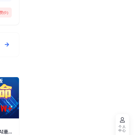
赞(
0
)
个人
中心
AI最新