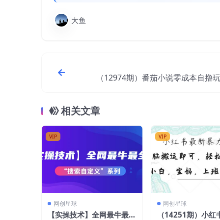
大鱼
（12974期）番茄小说零成本自撸
天1000+，不看播放量，不看
相关文章
VIP
VIP
网创星球
网创星球
【实操技术】全网最牛最全
（14251期）小