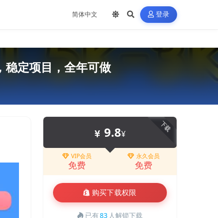
登录
00+，稳定项目，全年可做
下载
9.8
¥
VIP会员
永久会员
免费
免费
购买下载权限
已有
83
人解锁下载