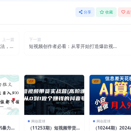
分享
收藏
点
上一篇
下一篇
玩法，每
短视频创作者必看：从零开始打造爆款视频
视频质量
教程，日收益300+橱窗盈利秘诀
VIP
VIP
网创星球
网创星球
红书暴力推
（11253期）短视频带货实
（10244期）2024