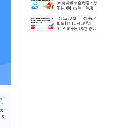
on跨境爆单全攻略：新
手从0到1出单，单店月
均利润1.5万+
（16273期）小红书虚
拟资料14天变现营3.
0：AI原创+油管拆解
+笔记撰写，单账号月
入2万+
网
同其
大
务及