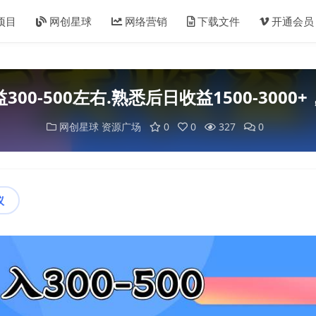
项目
网创星球
网络营销
下载文件
开通会员
300-500左右.熟悉后日收益1500-30
网创星球
资源广场
0
0
327
0
议