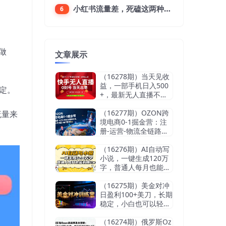
小红书流量差，死磕这两种笔记就好
6
做
文章展示
（16278期）当天见收
益，一部手机日入500
定。
+，最新无人直播不违
规玩法
（16277期）OZON跨
流量来
境电商0-1掘金营：注
册-运营-物流全链路体
系，60天快速出单月营
收8w
（16276期）AI自动写
小说，一键生成120万
字，普通人每月也能躺
赚2w+
（16275期）美金对冲
日盈利100+美刀，长期
稳定，小白也可以轻松
上手，稳赚不赔【杰…
（16274期）俄罗斯Oz