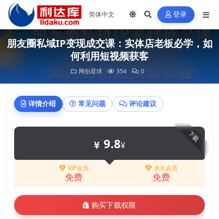
登录
朋友圈私域IP变现成交课：实体店老板必学，如
何利用短视频获客
网创星球
354
0
详情介绍
常见问题
评论建议
下载
9.8
¥
VIP会员
永久会员
免费
免费
购买下载权限