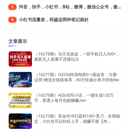
抖音，快手，小红书，B站，微博，微信公众号，微信视频号。每一个平台，都是不一样的机会，对应不一样的赚钱思路
5
小红书流量差，死磕这两种笔记就好
6
文章展示
（16278期）当天见收益，一部手机日入500+，
最新无人直播不违规玩法
（16277期）OZON跨境电商0-1掘金营：注册-
运营-物流全链路体系，60天快速出单月营收8w
（16276期）AI自动写小说，一键生成120万
字，普通人每月也能躺赚2w+
（16275期）美金对冲日盈利100+美刀，长期稳
定，小白也可以轻松上手，稳赚不赔【杰…