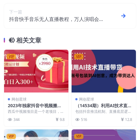
下一篇
抖音快手音乐无人直播教程，万人演唱会现
场无人直播间（教程+素材）
相关文章
VIP
VIP
网创星球
网创星球
2023年独家抖音中视频搬运
（14534期）利用AI技术直播
计划，每天30分钟到1小时搬
带货：从账号包装到AI创
西瓜中视频项目是一个老项目，可
包括抖音推流机制、直播底层逻
运 小白轻松日入300+
以说是平台不倒，项目就可以一直
意，成为带货达人
辑、直播间搭建、账号包装、带货
344
9.8
516
12.8
做到老。但99%的新...
实操、蝉妈妈工具使用，...
VIP
VIP