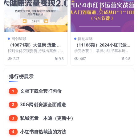
网创星球
网创星球
（10871期）大健康 流量 变
（11186期）2024小红书运
现2.0：拓高变现 流量/成高
营实战营，从入门到精通，完
找到最优变现姿势 持续出案例，
学完收获 1、掌握小红书基本玩法
客单/低粉高变现/只讲落地实
拿到结果才教人! 线下课，只讲落
成从0~1~100（50节课）
规则 2、了解小红书人群属性 3、
247
9.8
467
9.8
地实操!
开通属于自己的...
战
排行榜展示
文档下载全套打包价
1
30G网创资源全面赠送
2
私域流量一本通（更新中）
3
小红书自热截流的方法
4