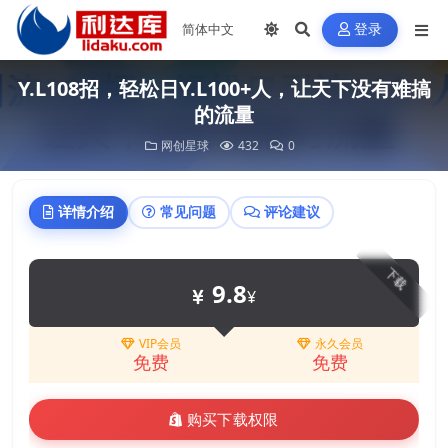
登录
Y.L108招，轻松日Y.L100+人，让天下没有难搞
的流量
网创星球
432
0
详情介绍
常见问题
评论建议
下载
9.8
¥
VIP会员
永久会员
免费
免费
购买下载权限