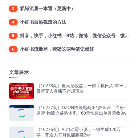
私域流量一本通（更新中）
3
小红书自热截流的方法
4
抖音，快手，小红书，B站，微博，微信公众号，微信视频号。每一个平台，都是不一样的机会，对应不一样的赚钱思路
5
小红书流量差，死磕这两种笔记就好
6
文章展示
（16278期）当天见收益，一部手机日入500+，
最新无人直播不违规玩法
（16277期）OZON跨境电商0-1掘金营：注册-
运营-物流全链路体系，60天快速出单月营收8w
（16276期）AI自动写小说，一键生成120万
字，普通人每月也能躺赚2w+