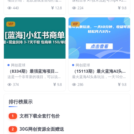
项目介绍： 老款游戏全自动打金
课程目录 A1技术流起号.mp4 A2
阵无限放大
搬砖，单号一天收益100元左右，
量密码
价值认同.mp4 A3连续剧起号.mp4
440
12.8
224
9.8
多号操作每天轻松日...
...
VIP
VIP
网创星球
网创星球
（8334期）最强蓝海项目，
（15113期）最火蓝海AI头条
小红书商单！长期稳定，7天
玩法，一天10分钟，收益可
这是一个非常新的项目，可以说是
最火蓝海AI头条玩法，一天10分
变现，商单分配，月入过万
小红书目前最蓝海的项目，没有之
观，小白轻松月入3万+
钟，收益可观，小白轻松月入3万+
374
9.8
286
9.8
一，效果非常牛，成功...
项目资料 00...
排行榜展示
文档下载全套打包价
1
30G网创资源全面赠送
2