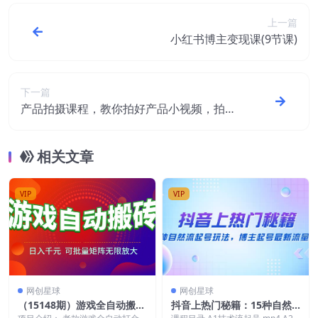
上一篇
小红书博主变现课(9节课)
下一篇
产品拍摄课程，教你拍好产品小视频，拍
摄，剪辑，用光实操技巧
相关文章
VIP
VIP
网创星球
网创星球
（15148期）游戏全自动搬砖
抖音上热门秘籍：15种自然
项目，日入千元 ，可批量矩
流起号玩法，博主起号最新流