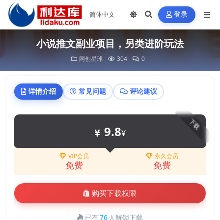
登录
小说推文副业项目，另类进阶玩法
网创星球
304
0
详情介绍
常见问题
评论建议
下载
9.8
¥
VIP会员
永久会员
免费
免费
购买下载权限
已有
76
人解锁下载