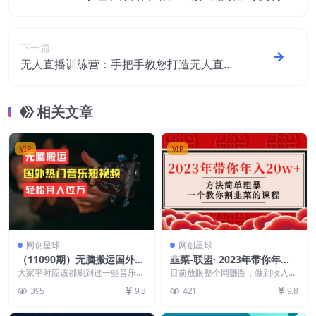
白可复制
下一篇
无人直播训练营：手把手教您打造无人直播
操盘手（16节课时）
相关文章
VIP
VIP
网创星球
网创星球
（11090期）无脑搬运国外热
韭菜-联盟· 2023年带你年入2
门音乐短视频，轻松月入过万
0w+方法简单粗暴，一个教你
大家平时应该都刷到过一些音乐馆
目前放眼整个网赚圈，做到收入最
之类的视频，播放着当下的热门音
割韭菜的课程
稳定的，就是卖铲子的这批人，能
395
9.8
421
9.8
乐，那音乐在大家生活...
够教大家做培训，做实...