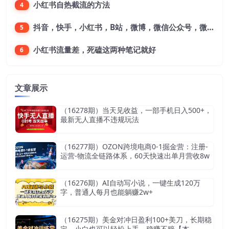
小红书自热截流的方法
4
抖音，快手，小红书，B站，微博，微信公众号，微信视频号。每一个平台，都是不一样的机会，对应不一样的赚钱思路
5
小红书流量差，死磕这两种笔记就好
6
文章展示
（16278期）当天见收益，一部手机日入500+，
最新无人直播不违规玩法
（16277期）OZON跨境电商0-1掘金营：注册-
运营-物流全链路体系，60天快速出单月营收8w
（16276期）AI自动写小说，一键生成120万
字，普通人每月也能躺赚2w+
（16275期）美金对冲日盈利100+美刀，长期稳
定，小白也可以轻松上手，稳赚不赔【杰…