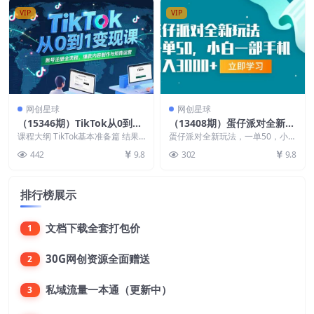
VIP
VIP
网创星球
网创星球
（15346期）TikTok从0到1
（13408期）蛋仔派对全新玩
变现课，账号注册全流程，爆
法，一单50，小白一部手机
课程大纲 TikTok基本准备篇 结果
蛋仔派对全新玩法，一单50，小白
款内容制作与矩阵运营
导向:能成功在TikTok上发布作品
日入3000+
一部手机日入3000+
442
9.8
302
9.8
重点...
排行榜展示
文档下载全套打包价
1
30G网创资源全面赠送
2
私域流量一本通（更新中）
3