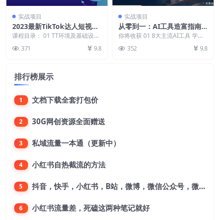
实战项目
实战项目
2023最新TikTok达人短视频
从零到一：AI工具造富指南
带货课程，赢取海外短视频带
（文案专家篇）​学会使用主流
课程目录： 01 TT环境及基础设置
你将收获 01 8大主流AI工具 学会
货红利
TikTok发展阶段及趋势 如何选择合
AI工具，方法和心法的融合
使用主流AI工具，助力个人生产力
371
9.8
352
9.8
适的...
翻倍 02...
排行榜展示
文档下载全套打包价
1
30G网创资源全面赠送
2
私域流量一本通（更新中）
3
小红书自热截流的方法
4
抖音，快手，小红书，B站，微博，微信公众号，微信视频号。每一个平台，都是不一样的机会，对应不一样的赚钱思路
5
小红书流量差，死磕这两种笔记就好
6