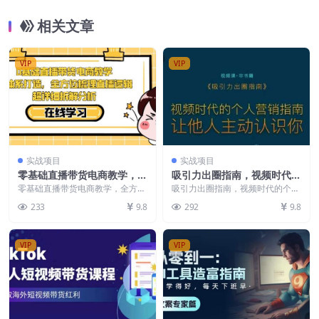
相关文章
VIP
VIP
实战项目
实战项目
零基础直播带货电商教学，全
吸引力出圈指南，视频时代的
方位梳理直播逻辑，超详细拆
个人营销指南，让他人主动认
零基础直播带货电商教学，全方位
吸引力出圈指南，视频时代的个人
解分析
梳理直播逻辑，超详细拆解分析
识你
营销指南，让他人主动认识你 课
233
9.8
292
9.8
课程大纲 零基础直播...
程内容： 如何[运用...
VIP
VIP