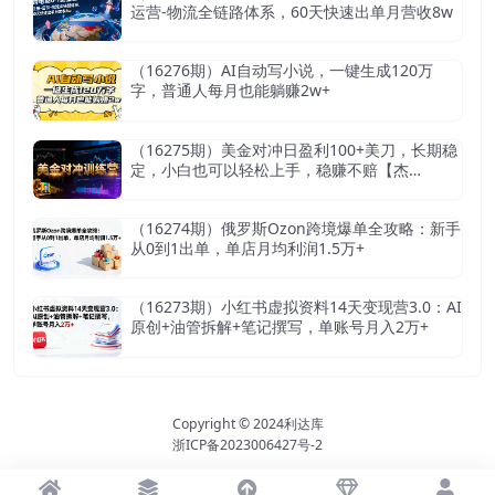
运营-物流全链路体系，60天快速出单月营收8w
（16276期）AI自动写小说，一键生成120万
字，普通人每月也能躺赚2w+
（16275期）美金对冲日盈利100+美刀，长期稳
定，小白也可以轻松上手，稳赚不赔【杰…
（16274期）俄罗斯Ozon跨境爆单全攻略：新手
从0到1出单，单店月均利润1.5万+
（16273期）小红书虚拟资料14天变现营3.0：AI
原创+油管拆解+笔记撰写，单账号月入2万+
Copyright © 2024
利达库
浙ICP备2023006427号-2