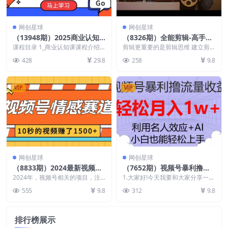
网创星球
网创星球
（13948期）2025商业认知
（8326期）全能剪辑-高手特
觉醒课程：深度剖析抖音变现
训营：剪辑+思维+调色+拍摄
课程目录 1_商业认知课课程介绍m
剪辑更重要的是剪辑思维 建立剪
模式，打造赚钱账号新路径
p4.mp4 2_第1节深度揭秘：为什
+包装（5合1）53节课
辑思维体系，轻松上手各类片子
428
29.8
258
9.8
么你的抖...
课程内容： 第01节...
VIP
VIP
网创星球
网创星球
（8833期）2024最新视频号
（7652期）视频号暴利撸流
创作者分成暴利玩法-情感赛
量收益，小白也能轻松上手，
2024年，视频号相关的项目，注
1.大家好!今天我要和大家分享一个
道，10秒视频赚了1500+
定要成为最火爆的项目。今天要带
轻松月入1w+
非常热门的项目――视频号暴利撸
555
9.8
312
9.8
给大家的玩法，是我...
流量收益，非常简...
排行榜展示