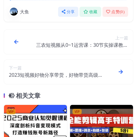
大鱼
分享
收藏
点赞(
0
)
上一篇
三农短视频从0~1运营课：30节实操课教练
玩转三农短视频
下一篇
2023短视频好物分享带货，好物带货高级课
程，轻松一句点拨，小白快速上手
相关文章
VIP
VIP