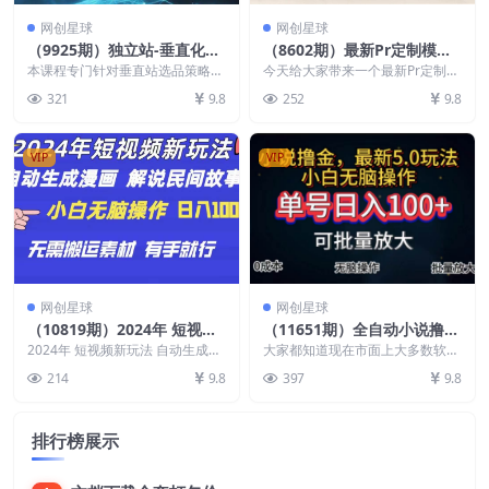
网创星球
网创星球
（9925期）独立站-垂直化选
（8602期）最新Pr定制模版
品训练营，打造产品壁垒，提
搬运技术，中视频100%通
本课程专门针对垂直站选品策略快
今天给大家带来一个最新Pr定制模
升网站利润（3节直播课）
速入门，规避不必要的试错成本。
过，几分钟一条视频，轻松月
版搬运的技术，只需通过定制的去
321
9.8
252
9.8
课程大纲 01垂直...
重模版一键替换素材...
入1W＋
VIP
VIP
网创星球
网创星球
（10819期）2024年 短视频
（11651期）全自动小说撸
新玩法 自动生成漫画 民间故
金，单号日入100+小白轻松
2024年 短视频新玩法 自动生成漫
大家都知道现在市面上大多数软件
事 电影解说 无需搬运日入10
画 民间故事 电影解说 无脑操作无
上手，无脑操作
的收益来源是通过卖会员，或者接
214
9.8
397
9.8
需搬运日入...
广告，通过广告曝光赚...
00+
排行榜展示