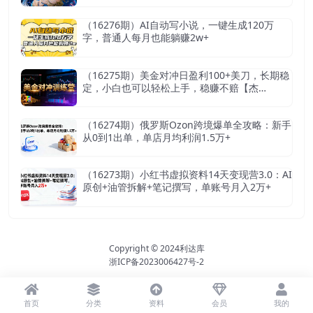
（16276期）AI自动写小说，一键生成120万
字，普通人每月也能躺赚2w+
（16275期）美金对冲日盈利100+美刀，长期稳
定，小白也可以轻松上手，稳赚不赔【杰…
（16274期）俄罗斯Ozon跨境爆单全攻略：新手
从0到1出单，单店月均利润1.5万+
（16273期）小红书虚拟资料14天变现营3.0：AI
原创+油管拆解+笔记撰写，单账号月入2万+
Copyright © 2024
利达库
浙ICP备2023006427号-2
首页
分类
资料
会员
我的