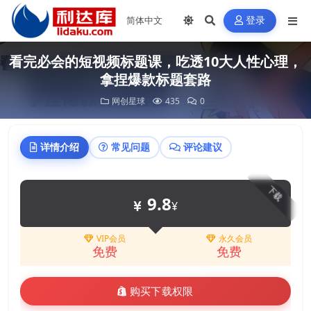
登录
看完必会的短视频标题课，吃透10大人性心理，
拿捏爆款标题套路
网创星球
435
0
详情介绍
常见问题
评论建议
下载
9.8
¥
VIP会员
永久会员
免费
免费
购买下载权限