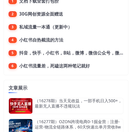
文档下载全套打包价
1
30G网创资源全面赠送
2
私域流量一本通（更新中）
3
小红书自热截流的方法
4
抖音，快手，小红书，B站，微博，微信公众号，微信视频号。每一个平台，都是不一样的机会，对应不一样的赚钱思路
5
小红书流量差，死磕这两种笔记就好
6
文章展示
（16278期）当天见收益，一部手机日入500+，
最新无人直播不违规玩法
（16277期）OZON跨境电商0-1掘金营：注册-
运营-物流全链路体系，60天快速出单月营收8w