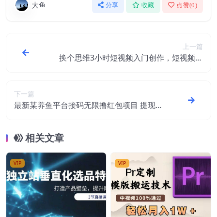
大鱼
分享
收藏
点赞(
0
)
上一篇
换个思维3小时短视频入门创作，短视频创
作入门必修课
下一篇
最新某养鱼平台接码无限撸红包项目 提现秒
到轻松日赚几百+【详细玩法教程】
相关文章
VIP
VIP