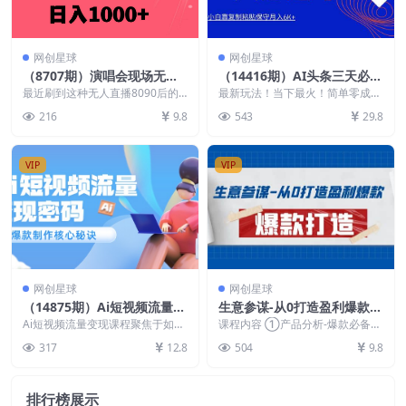
网创星球
网创星球
（8707期）演唱会现场无人
（14416期）AI头条三天必起
直播8090年代歌曲回忆收割
号，纯原创情感故事，每天搬
最近刷到这种无人直播8090后的
最新玩法！当下最火！简单零成
机 挂载小风车日入1000+
歌曲amp;#160; 一场回忆杀袭
砖10分钟，小白靠复制粘贴
本！0粉丝照样有收益，复制粘贴
216
9.8
543
29.8
来。作为这个...
即可，不需要动脑子，不...
月…
VIP
VIP
网创星球
网创星球
（14875期）Ai短视频流量密
生意参谋-从0打造盈利爆款：
码，爆款制作核心秘诀，120
手把手教您打造爆款多种玩法
Ai短视频流量变现课程聚焦于如何
课程内容 ①产品分析-爆款必备的
万案例深度解析
利用人工智能技术在短视频领域实
3个硬条件 1、免费流量拆解，全
317
12.8
504
9.8
现流量变现。课程内...
市场产品线，布局...
排行榜展示