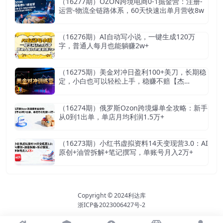
（16277期）OZON跨境电商0-1掘金营：注册-
运营-物流全链路体系，60天快速出单月营收8w
（16276期）AI自动写小说，一键生成120万
字，普通人每月也能躺赚2w+
（16275期）美金对冲日盈利100+美刀，长期稳
定，小白也可以轻松上手，稳赚不赔【杰…
（16274期）俄罗斯Ozon跨境爆单全攻略：新手
从0到1出单，单店月均利润1.5万+
（16273期）小红书虚拟资料14天变现营3.0：AI
原创+油管拆解+笔记撰写，单账号月入2万+
Copyright © 2024
利达库
浙ICP备2023006427号-2