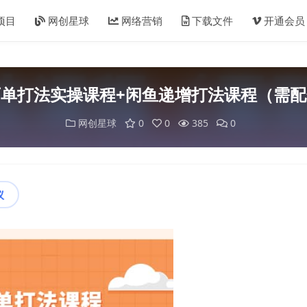
项目
网创星球
网络营销
下载文件
开通会员
单打法实操课程+闲鱼递增打法课程（需
网创星球
0
0
385
0
议