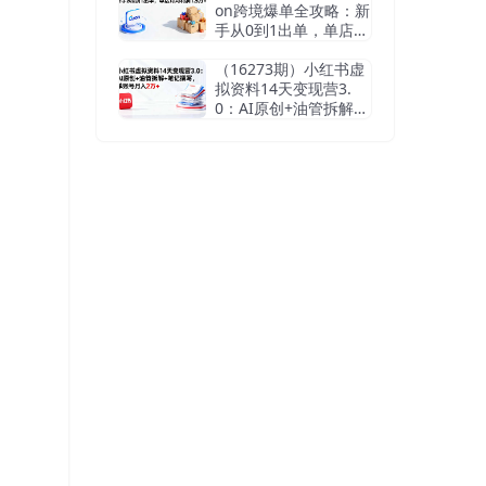
on跨境爆单全攻略：新
手从0到1出单，单店月
均利润1.5万+
（16273期）小红书虚
拟资料14天变现营3.
0：AI原创+油管拆解
+笔记撰写，单账号月
入2万+