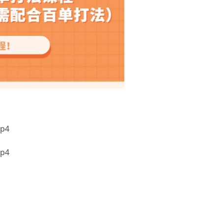
p4
p4