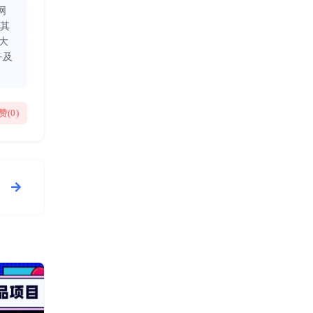
网
同其
大
务及
赞(
0
)