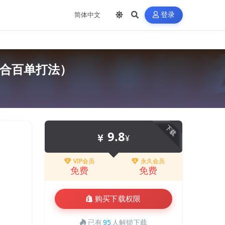
登录
配合百单打法）
下载
9.8
¥
VIP会员
永久会员
免费
免费
购买下载权限
已有
95
人解锁下载