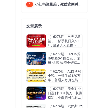
小红书流量差，死磕这两种笔记就好
6
文章展示
（16278期）当天见收
益，一部手机日入500
+，最新无人直播不违
规玩法
（16277期）OZON跨
境电商0-1掘金营：注
册-运营-物流全链路体
系，60天快速出单月营
收8w
（16276期）AI自动写
小说，一键生成120万
字，普通人每月也能躺
赚2w+
（16275期）美金对冲
日盈利100+美刀，长期
稳定，小白也可以轻松
上手，稳赚不赔【杰…
（16274期）俄罗斯Oz