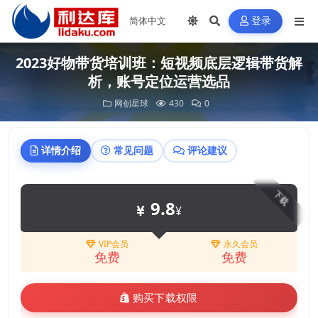
登录
2023好物带货培训班：短视频底层逻辑带货解
析，账号定位运营选品
网创星球
430
0
详情介绍
常见问题
评论建议
下载
9.8
¥
VIP会员
永久会员
免费
免费
购买下载权限