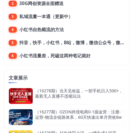
30G网创资源全面赠送
2
私域流量一本通（更新中）
3
小红书自热截流的方法
4
抖音，快手，小红书，B站，微博，微信公众号，微信视频号。每一个平台，都是不一样的机会，对应不一样的赚钱思路
5
小红书流量差，死磕这两种笔记就好
6
文章展示
（16278期）当天见收益，一部手机日入500+，
最新无人直播不违规玩法
（16277期）OZON跨境电商0-1掘金营：注册-
运营-物流全链路体系，60天快速出单月营收8w
（16276期）AI自动写小说，一键生成120万