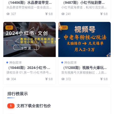
（14406期）水晶赛道带货秘
（9487期）小红书短剧赛
籍，国学结合、短视频起号、
道，私域引流交易，会复制粘
水晶赛道带货秘籍是一套全面且实
小红书蓝海赛道，私域引流交易，
拍摄技巧、直播话术等内容
用的电商课程，涵盖从基础的自我
贴，日入500+（附6.7T短剧
只需要会复制粘贴，日入500+
327
9.8
241
9.8
介绍、带货模式到平台...
（附6.7T项目资料...
资源）
VIP
VIP
网创星球
网创星球
（10440期）2024小红书·文
（11288期）视频号火爆玩
创：教你小红书养号和开店、
法，高端中老年粉核心打法，
课程目录 01.第一节:小红书养号
首先视频号大家都接触过，上面的
抓住小风口 一年一百万 (9节
+开店.mp4 02.第二节:小红书后台
无脑操作，一天十分钟，月入
视频也是五花八门，很多人都是在
304
9.8
372
9.8
功能讲...
上面发视频带货赚钱，...
课)
两万
排行榜展示
文档下载全套打包价
1