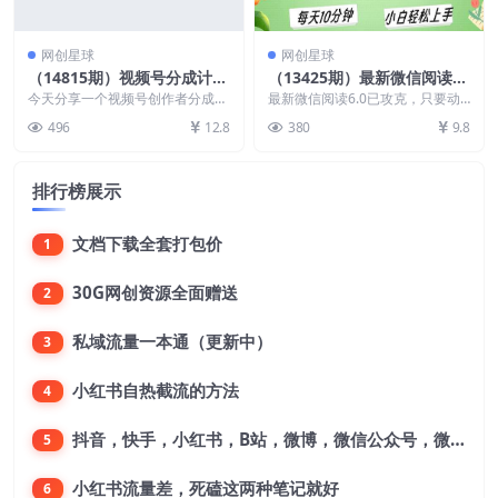
网创星球
网创星球
（14815期）视频号分成计
（13425期）最新微信阅读6.
划，全网最暴力玩法，新手一
0，每日5分钟，单号利润200
今天分享一个视频号创作者分成计
最新微信阅读6.0已攻克，只要动
天也能轻松500+
划项目 amp;#160;民间故事，情
+，可批量放大操作，简单0
动手就有收益！！！！！全新蓝海
496
12.8
380
9.8
感故事赛道，...
变现项目，小白当天...
成本
排行榜展示
文档下载全套打包价
1
30G网创资源全面赠送
2
私域流量一本通（更新中）
3
小红书自热截流的方法
4
抖音，快手，小红书，B站，微博，微信公众号，微信视频号。每一个平台，都是不一样的机会，对应不一样的赚钱思路
5
小红书流量差，死磕这两种笔记就好
6