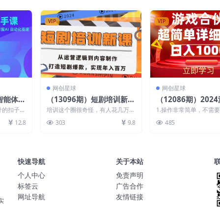
VIP
VIP
网创星球
网创星球
子智能体新
（13096期）短剧培训新
（12086期）202
+空间操
课：从运营逻辑到内容制
伙人暴利详细讲解
计的扣子智
培训这个圈很奇怪，有人花几万学
1.操作非常简单，不需
掌握AI
作，打造短剧爆款，实现年
8204;，
习，买了一堆设备，有人花大几
接可以上手操作。 2.适
12.8
303
9.8
485
千，就学了剪辑，其实真...
群，有手机就行 ...
入百万
快速导航
关于本站
个人中心
免责声明
标签云
广告合作
网址导航
友情链接
实