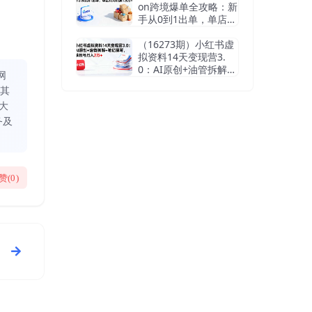
on跨境爆单全攻略：新
手从0到1出单，单店月
均利润1.5万+
（16273期）小红书虚
拟资料14天变现营3.
0：AI原创+油管拆解
网
+笔记撰写，单账号月
同其
入2万+
大
务及
赞(
0
)