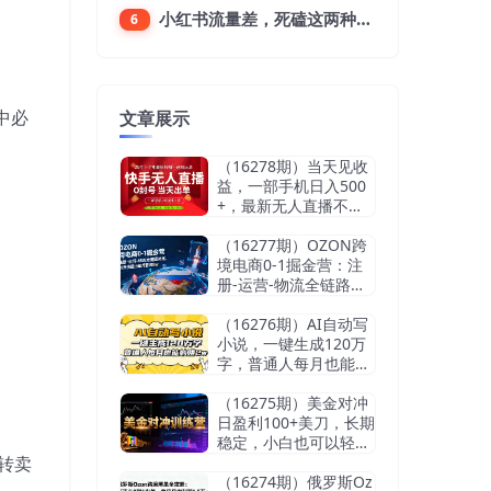
小红书流量差，死磕这两种笔记就好
6
中必
文章展示
（16278期）当天见收
益，一部手机日入500
+，最新无人直播不违
规玩法
（16277期）OZON跨
境电商0-1掘金营：注
册-运营-物流全链路体
系，60天快速出单月营
收8w
（16276期）AI自动写
小说，一键生成120万
字，普通人每月也能躺
赚2w+
（16275期）美金对冲
日盈利100+美刀，长期
稳定，小白也可以轻松
转卖
上手，稳赚不赔【杰…
（16274期）俄罗斯Oz