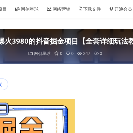
项目
网创星球
网络营销
下载文件
开通会员
爆火3980的抖音掘金项目【全套详细玩法
网创星球
0
0
247
0
议