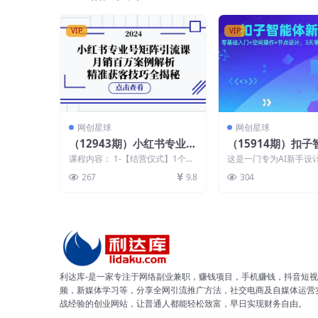
VIP
VIP
网创星球
网创星球
（12943期）小红书专业号
（15914期）扣
矩阵引流课，月销百万案例
手课，零基础入门
课程内容： 1-【结营仪式】1个专
这是一门专为AI新手设
解析，精准获客技巧全揭秘
作+节点设计，3天
业号矩阵是如何做到月销120w的?
能体基础入门课程amp;#
267
9.8
304
2-第2课...
从零开始讲...
自动化搭建
利达库-是一家专注于网络副业兼职，赚钱项目，手机赚钱，抖音短视
频，新媒体学习等，分享全网引流推广方法，社交电商及自媒体运营
战经验的创业网站，让普通人都能轻松致富，早日实现财务自由。