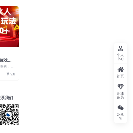
个人
中心
4游戏合
要养机，直
合所有人
9.8
首页
开通
联系我们
会员
公众
号