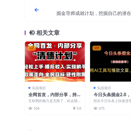
掘金导师成就计划，挖掘自己的潜
助力大家都能成功
相关文章
VIP
VIP
实战项目
实战项目
全网首发，内部分享，持续
今日头条掘金2.0，
管道收益，真正可发展的事
具写爆款文章，日入
互联网的魅力是无限了，机会随处
想在今日头条上快速变现
业，自己做老板
可见，同样坑也随处可见，创业到
头条掘金2.0”帮你实现
504
9.8
475
现在一路踩坑，一路学...
专注于帮助创作者...