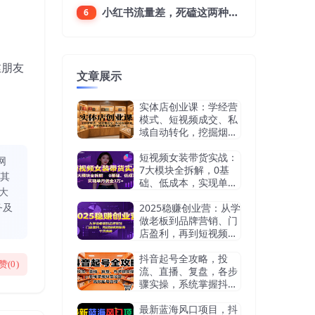
小红书流量差，死磕这两种笔记就好
6
丝朋友
文章展示
实体店创业课：学经营
模式、短视频成交、私
域自动转化，挖掘烟酒
茶赛道机会
短视频女装带货实战：
网
7大模块全拆解，0基
同其
础、低成本，实现单月
大
佣金3万+
务及
2025稳赚创业营：从学
做老板到品牌营销、门
店盈利，再到短视频获
客，干货满满
抖音起号全攻略，投
赞(
0
)
流、直播、复盘，各步
骤实操，系统掌握抖音
运营，高效起号变现
最新蓝海风口项目，抖