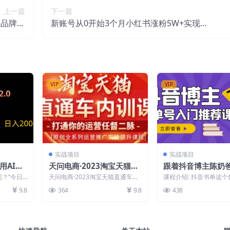
上一篇
下一篇
在品牌，
新账号从0开始3个月小红书涨粉5W+实现单
知识变现
篇爆粉，轻松变现（干货）
VIP
VIP
实战项目
实战项目
用AI工
天问电商·2023淘宝天猫直
跟着抖音博主陈奶
200+
通车内训课，零基础学起直
书单变现，从入门
？“今日
天问电商·2023淘宝天猫直通车内
课程介绍: 抖音书单这
通车运营实操课程
0基础抖音赚钱教程
！这个项目
训课，零基础学起直通车运营实操
于图书教育市场，长期
9.8
364
9.8
438
课程 课程目录：...
小，非常适合新手朋...