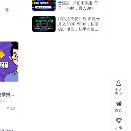
音漫剧，0粉不实名 每
天一小时，月入8K+
阿尔法托管计划 单账号
月入3000-5000，长期
稳定项目，新手小白轻
松上手
个人
中心
爸学抖音
到精通，
个领域，属
稳定，变化
9.8
首页
开通
会员