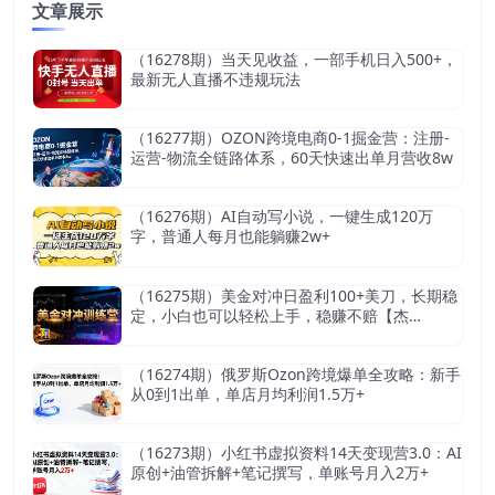
文章展示
（16278期）当天见收益，一部手机日入500+，
最新无人直播不违规玩法
（16277期）OZON跨境电商0-1掘金营：注册-
运营-物流全链路体系，60天快速出单月营收8w
（16276期）AI自动写小说，一键生成120万
字，普通人每月也能躺赚2w+
（16275期）美金对冲日盈利100+美刀，长期稳
定，小白也可以轻松上手，稳赚不赔【杰…
（16274期）俄罗斯Ozon跨境爆单全攻略：新手
从0到1出单，单店月均利润1.5万+
（16273期）小红书虚拟资料14天变现营3.0：AI
原创+油管拆解+笔记撰写，单账号月入2万+