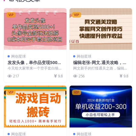
VIP
VIP
网创星球
网创星球
发发头像，单作品变现5000
编辑老张-网文.通关攻略，掌
+！头像号全新玩法拆解，0
握网文创作技巧，快速提升创
今天给大家带来一个空手套白狼项
网文新手的打怪通关之路，编辑老
成本的空手套白狼项目
目，非常适合刚踏入互联网小白去
作收益
张帮你快速摸清创作套路 ，一站
217
9.8
256
9.8
操作的项目，项目就是...
搞定从签约到赚M的网...
VIP
VIP
网创星球
网创星球