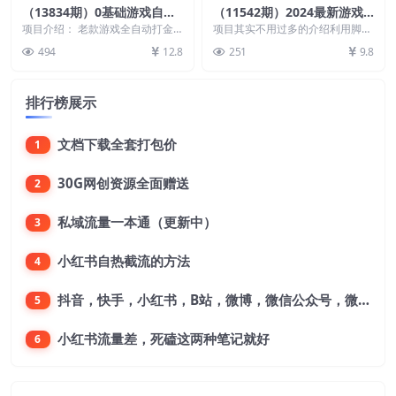
（13834期）0基础游戏自动
（11542期）2024最新游戏
搬砖，轻松日入1000+ 简单
打金单机收益200-300
项目介绍： 老款游戏全自动打金
项目其实不用过多的介绍利用脚本
有手就行
搬砖，单号一天收益200元左右，
挂好就行了不需要人工操作无需手
494
12.8
251
9.8
多号操作每天轻松日...
动全自动操作 适合小...
排行榜展示
文档下载全套打包价
1
30G网创资源全面赠送
2
私域流量一本通（更新中）
3
小红书自热截流的方法
4
抖音，快手，小红书，B站，微博，微信公众号，微信视频号。每一个平台，都是不一样的机会，对应不一样的赚钱思路
5
小红书流量差，死磕这两种笔记就好
6