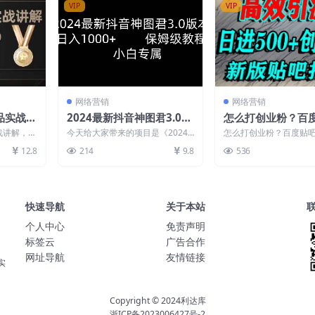
VIP
VIP
网络营销
网络营销
品实战讲
2024最新抖音神图君3.0版
怎么打创业粉？百
即可操
本 日入1000+ 保姆级教程
搬运引流精准创业
战讲解，新
今天给大家带来的项目是《2024
怎么打创业粉？百度贴
5k+
小白专属
日引500+精准流量
副业月利润
最新抖音神图君3.0版本 日入1000
流精准创业粉，单人日引5
12.8
214
9.8
536
+ 保姆级...
准流量 课程介绍：...
快速导航
关于本站
个人中心
免责声明
标签云
广告合作
网址导航
友情链接
实
Copyright © 2024
利达库
浙ICP备2023006427号-2