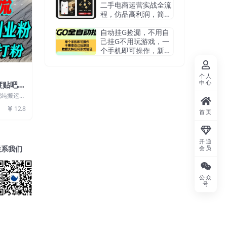
二手电商运营实战全流
程，仿品高利润，简单
上手，闷声搞钱
自动挂G捡漏，不用自
己挂G不用玩游戏，一
个手机即可操作，新手
小白轻松月入1W+【揭
秘】
个人
中心
度贴吧纯
粉，单人
吧纯搬运引
00+精
12.8
首页
开通
联系我们
会员
公众
号