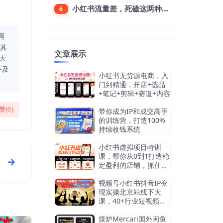
小红书流量差，死磕这两种笔记就好
6
网
同其
文章展示
大
务及
小红书无货源电商，入
门到精通，开店+选品
+笔记+剪辑+赛道+内容
赞(
0
)
带你成为IP和成交高手
的训练营，打造100%
持续收钱系统
小红书虚拟项目特训
课，帮你从0到1打造稳
定盈利的店铺，抓住流
量红利（更新9月）
视频号小红书抖音IP变
现实操北京站线下大
课，40+行业短视频高
变现姿势，100+IP高变
现实操技术
煤炉Mercari国外闲鱼