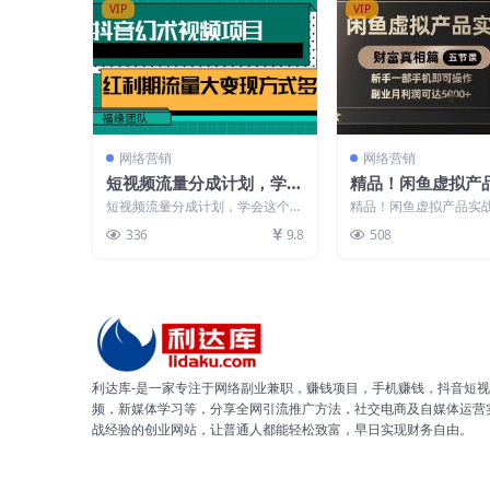
VIP
VIP
网络营销
网络营销
短视频流量分成计划，学会
精品！闲鱼虚拟产
这个玩法，小白也能月入7
解，新手一部手机
短视频流量分成计划，学会这个玩
精品！闲鱼虚拟产品实
000+【视频教程，附软
作，副业月利润可达
法，小白也能月入7000+【视频教
手一部手机即可操作，
336
9.8
508
程，附软件】 今...
可达5k+ 利用闲鱼...
件】
利达库-是一家专注于网络副业兼职，赚钱项目，手机赚钱，抖音短视
频，新媒体学习等，分享全网引流推广方法，社交电商及自媒体运营
战经验的创业网站，让普通人都能轻松致富，早日实现财务自由。