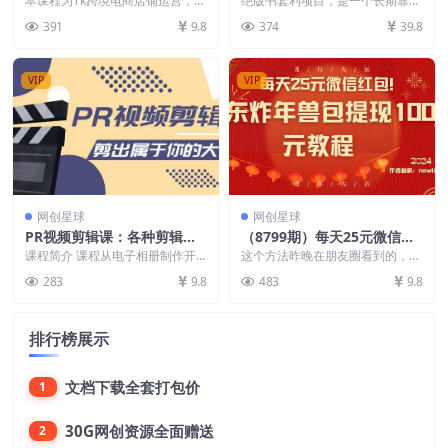
本课程为Tk跨境电商店铺运营，全
绝版书套利项目，是一个长期靠谱
技巧，助力跨境商家成功出海
面覆盖了从店铺入驻到运营推广的
入2000+，新人小白秒上手
副业，主要是利用不同平台间的信
391
9.8
374
39.8
各个环节。内容包括...
息差来赚取差价，图书...
VIP
VIP
网创星球
网创星球
PR视频剪辑课：各种剪辑与
（8799期）每天25元微信红
视频特效玩法，剪出属于你的
包！京东炸年兽包提现100元
课程简介 课程从电子相册制作开
这个方法昨晚在朋友圈看到的，今
大片
始讲起，教你电影混剪，炫酷节奏
教程
天小编也实测确实可以哦 每天1
283
9.8
483
9.8
卡点视频，字母效果制...
次，一共5次，但是对...
排行榜展示
文档下载全套打包价
1
30G网创资源全面赠送
2