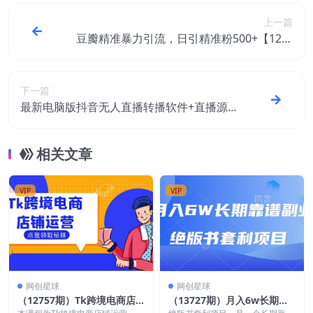
上一篇
豆瓣精准暴力引流，日引精准粉500+【12视
频课】
下一篇
最新电脑版抖音无人直播转播软件+直播源
获取+商品获取【全套软件+教程】
相关文章
VIP
VIP
网创星球
网创星球
（12757期）Tk跨境电商店
（13727期）月入6w长期靠
铺运营：选品策略与流量变现
谱副业，绝版书套利项目，日