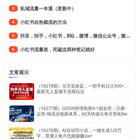
私域流量一本通（更新中）
3
小红书自热截流的方法
4
抖音，快手，小红书，B站，微博，微信公众号，微信视频号。每一个平台，都是不一样的机会，对应不一样的赚钱思路
5
小红书流量差，死磕这两种笔记就好
6
文章展示
（16278期）当天见收益，一部手机日入500+，
最新无人直播不违规玩法
（16277期）OZON跨境电商0-1掘金营：注册-
运营-物流全链路体系，60天快速出单月营收8w
（16276期）AI自动写小说，一键生成120万
字，普通人每月也能躺赚2w+