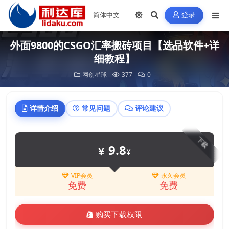
登录
外面9800的CSGO汇率搬砖项目【选品软件+详
细教程】
网创星球
377
0
详情介绍
常见问题
评论建议
下载
9.8
¥
VIP会员
永久会员
免费
免费
购买下载权限