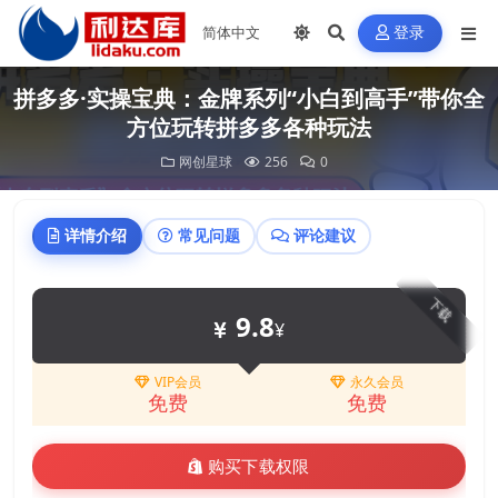
登录
拼多多·实操宝典：金牌系列“小白到高手”带你全
方位玩转拼多多各种玩法
网创星球
256
0
详情介绍
常见问题
评论建议
下载
9.8
¥
VIP会员
永久会员
免费
免费
购买下载权限