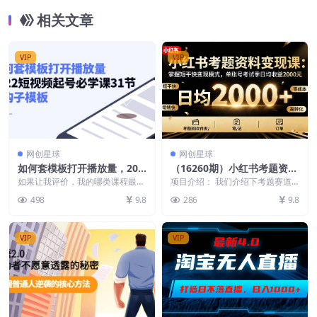
相关文章
VIP
VIP
网创星球
网创星球
如何套模板打开播放量，202
（16260期）小红书考题资料
2短视频起号必学课31节，送
变现课：掌握短平快变现模
如果让我评价，我的哪类课程最
项目介绍： 我们介绍下考题赛道
钩子模板
好，我觉得微头条项目就是最好的
式，单账号考试季日均收益2
项目： 可能很多人不懂什么是考
498
9.8
286
9.8
一款课程，为什么这么说...
题项目，以上来就认为...
000元
VIP
VIP