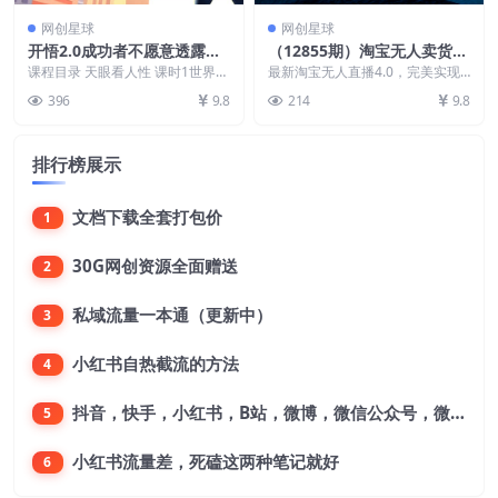
网创星球
网创星球
开悟2.0成功者不愿意透露的
（12855期）淘宝无人卖货，
秘密：掌握普通人逆袭的核心
小白易操作，打造日不落直播
课程目录 天眼看人性 课时1世界的
最新淘宝无人直播4.0，完美实现
方法
阴阳两面 课时2人性的本来面目 强
间，日躺赚1000+
睡后收入，操作简单，大家跟着吃
396
9.8
214
9.8
者修炼术 课...
肉就完事了，早加入...
排行榜展示
文档下载全套打包价
1
30G网创资源全面赠送
2
私域流量一本通（更新中）
3
小红书自热截流的方法
4
抖音，快手，小红书，B站，微博，微信公众号，微信视频号。每一个平台，都是不一样的机会，对应不一样的赚钱思路
5
小红书流量差，死磕这两种笔记就好
6