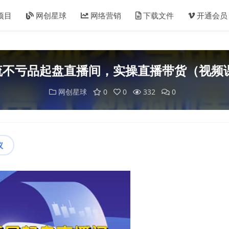
项目
网创星球
网络营销
下载文件
开通会员
然流不亏品起盘直播间，实操直播带货（视频
网创星球
0
0
332
0
议