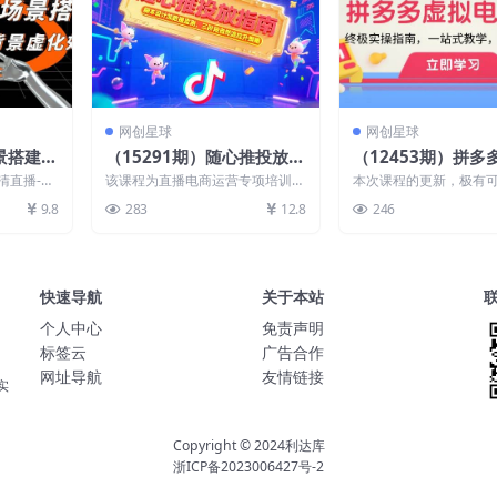
网创星球
网创星球
景搭建：
（15291期）随心推投放指
（12453期）拼多
背景虚
南，脚本设计加数据监测，
项目-2.0：终极实
清直播-如
该课程为直播电商运营专项培训，
本次课程的更新，极有
三阶段自然流拉升策略
一站式教学，轻松
播.mp4
聚焦quot;随心推quot;投放技术，
目前市面上最好，最全，
9.8
283
12.8
246
涵盖基础到...
识点最多，最有条理，...
快速导航
关于本站
个人中心
免责声明
标签云
广告合作
网址导航
友情链接
实
Copyright © 2024
利达库
浙ICP备2023006427号-2