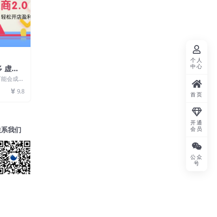
个人
中心
多 虚拟
操指南，
可能会成为
开店盈利
 讲的知
9.8
首页
开通
会员
联系我们
公众
号