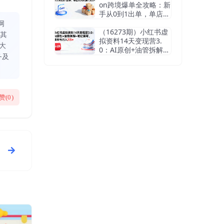
on跨境爆单全攻略：新
手从0到1出单，单店月
均利润1.5万+
网
（16273期）小红书虚
同其
拟资料14天变现营3.
大
0：AI原创+油管拆解
务及
+笔记撰写，单账号月
入2万+
赞(
0
)