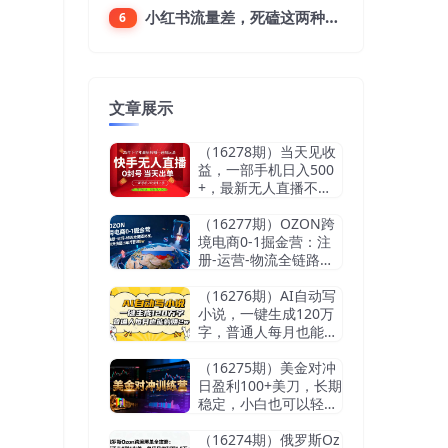
小红书流量差，死磕这两种笔记就好
6
文章展示
（16278期）当天见收
益，一部手机日入500
+，最新无人直播不违
规玩法
（16277期）OZON跨
境电商0-1掘金营：注
册-运营-物流全链路体
系，60天快速出单月营
收8w
（16276期）AI自动写
小说，一键生成120万
字，普通人每月也能躺
赚2w+
（16275期）美金对冲
日盈利100+美刀，长期
稳定，小白也可以轻松
上手，稳赚不赔【杰…
（16274期）俄罗斯Oz