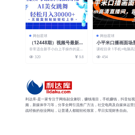
网创星球
网创星球
（12448期）视频号最新暴
小平米口播画面场
利玩法揭秘，小白也能轻松
10m高清直播间，
非常适合新手小白上手操作的蓝海
课程目录 1手机+电脑高
月入30000+
化效果
项目，最新玩法，流量池巨大，复
何用手机做高清摄像头直
320
9.8
454
制粘贴即可，暴力起号...
2手机+电脑...
利达库-是一家专注于网络副业兼职，赚钱项目，手机赚钱，抖音短视
频，新媒体学习等，分享全网引流推广方法，社交电商及自媒体运营
战经验的创业网站，让普通人都能轻松致富，早日实现财务自由。