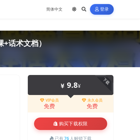
登录
课+话术文档）
下载
9.8
¥
VIP会员
永久会员
免费
免费
购买下载权限
已有
76
人解锁下载