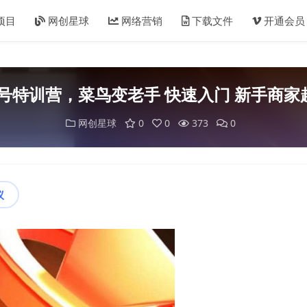
项目
网创星球
网络营销
下载文件
开通会员
号特训营，菜鸟变老手 快速入门 新手商
网创星球
0
0
373
0
议