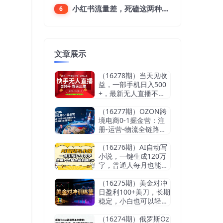
小红书流量差，死磕这两种笔记就好
6
文章展示
（16278期）当天见收
益，一部手机日入500
+，最新无人直播不违
规玩法
（16277期）OZON跨
境电商0-1掘金营：注
册-运营-物流全链路体
系，60天快速出单月营
收8w
（16276期）AI自动写
小说，一键生成120万
字，普通人每月也能躺
赚2w+
（16275期）美金对冲
日盈利100+美刀，长期
稳定，小白也可以轻松
上手，稳赚不赔【杰…
（16274期）俄罗斯Oz