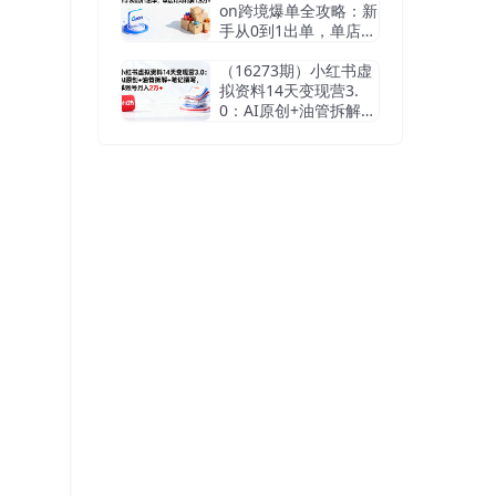
on跨境爆单全攻略：新
手从0到1出单，单店月
均利润1.5万+
（16273期）小红书虚
拟资料14天变现营3.
0：AI原创+油管拆解
+笔记撰写，单账号月
入2万+