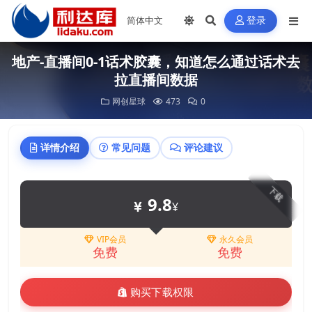
登录
地产-直播间0-1话术胶囊，知道怎么通过话术去
拉直播间数据
网创星球
473
0
详情介绍
常见问题
评论建议
下载
9.8
¥
VIP会员
永久会员
免费
免费
购买下载权限