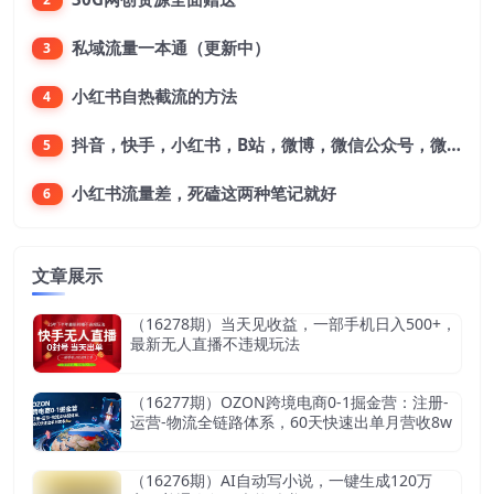
私域流量一本通（更新中）
3
小红书自热截流的方法
4
抖音，快手，小红书，B站，微博，微信公众号，微信视频号。每一个平台，都是不一样的机会，对应不一样的赚钱思路
5
小红书流量差，死磕这两种笔记就好
6
文章展示
（16278期）当天见收益，一部手机日入500+，
最新无人直播不违规玩法
（16277期）OZON跨境电商0-1掘金营：注册-
运营-物流全链路体系，60天快速出单月营收8w
（16276期）AI自动写小说，一键生成120万