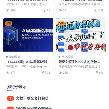
直播实操：定位/涨粉/养号/
操课-更新3月 深度剖析算法
课程目录： 1-01新同学，怎么开
抖音电商直播实操课体系涵盖202
橱窗/作品/制作/剪辑/开播/
始学习课程（必看） 2-02如何调
机制 快速提升直播GMV与带
4年4月、10月及2025年3月三期
207
9.8
271
12.8
整观看清晰度...
精品内容，聚...
等等
货变现
VIP
VIP
网创星球
网创星球
（14443期）AI从零基础到精
最新外面割5000多的货拉拉
通：探索Deepseek核心功能
搬砖项目，一天500-800，首
课程目录： 001.什么是deep see
最新外面割5000多的货拉拉搬砖
与操作技巧，助你成为AI制
k.mp4 002,如何使用deep ...
发拆解痛点
项目，宣称一天500-800，到底是
477
19.8
215
9.8
不是割韭菜？...
作高手
排行榜展示
文档下载全套打包价
1
30G网创资源全面赠送
2