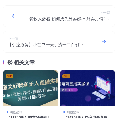
上一篇
餐饮人必看-如何成为外卖超神 外卖月销200
0单 营业额超8w+秘诀其实很简单
下一篇
【引流必备】小红书一天引流一二百创业粉
技术，可引全行业精准粉玩法
相关文章
VIP
VIP
网创星球
网创星球
（11840期）图文好物和无人
（14253期）抖音电商直播实