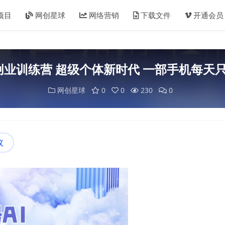
项目
网创星球
网络营销
下载文件
开通会员
创业训练营 超级个体新时代 一部手机每天
网创星球
0
0
230
0
议