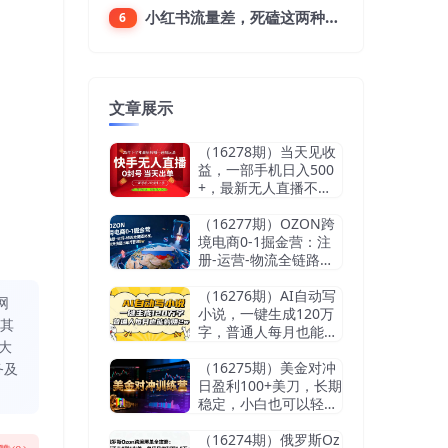
小红书流量差，死磕这两种笔记就好
6
文章展示
（16278期）当天见收
益，一部手机日入500
+，最新无人直播不违
规玩法
（16277期）OZON跨
境电商0-1掘金营：注
册-运营-物流全链路体
系，60天快速出单月营
收8w
（16276期）AI自动写
网
小说，一键生成120万
同其
字，普通人每月也能躺
大
赚2w+
（16275期）美金对冲
务及
日盈利100+美刀，长期
稳定，小白也可以轻松
上手，稳赚不赔【杰…
（16274期）俄罗斯Oz