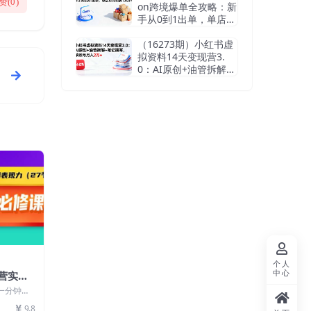
赞(
0
)
on跨境爆单全攻略：新
手从0到1出单，单店月
均利润1.5万+
（16273期）小红书虚
拟资料14天变现营3.
0：AI原创+油管拆解
+笔记撰写，单账号月
入2万+
个人
中心
运营实操
术/运
一分钟与
（27节
1单品直播
9.8