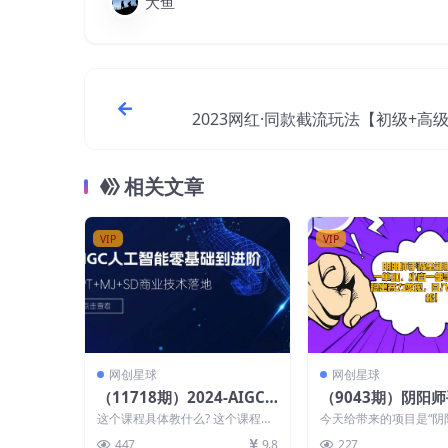
大鱼
2023网红·同款截流玩法【初级+高
上架当天出单 当月破10w+
相关文章
VIP
VIP
网创星球
网创星球
（11718期）2024-AIGC
（9043期）阴阳
人工智能零基础到进阶，G
新懒人玩法，一单3
这个课程具体教什么? 这个课程是
今天给带来的项目是“阴
PT+MJ+SD商业技术落地
白一部手机无脑操
针对那些不想再花钱学皮毛的，大
全新懒人玩法，一单30
447
9.8
227