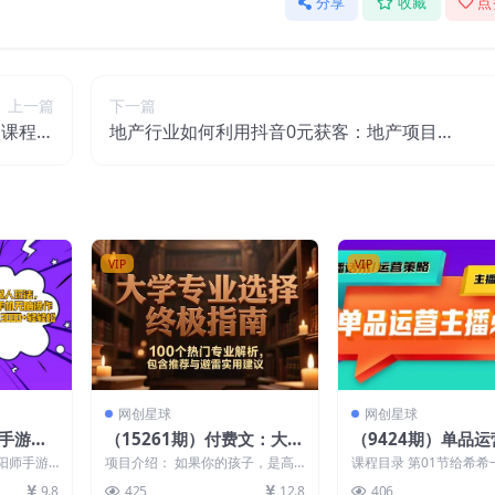
分享
收藏
点
上一篇
下一篇
级课程】
地产行业如何利用抖音0元获客：地产项目0-
持续爆单
1快速引爆短视频流量，干货教学
VIP
VIP
网创星球
网创星球
师手游全
（15261期）付费文：大学
（9424期）单品
0，小
专业选择终极指南,100个热
主播必修课：主播话
阳师手游
项目介绍： 如果你的孩子，是高
课程目录 第01节给希希
作，稳定
门专业解析,包含推荐与避
营策略/主播表现力
，小白一
考生、本科毕业生，那请你为了他
课程收益.mp4 第02节
9.8
425
12.8
406