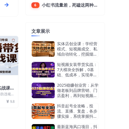
小红书流量差，死磕这两种笔记就好
6
文章展示
实体店创业课：学经营
模式、短视频成交、私
域自动转化，挖掘烟酒
茶赛道机会
短视频女装带货实战：
7大模块全拆解，0基
础、低成本，实现单月
佣金3万+
2025稳赚创业营：从学
实战课，
做老板到品牌营销、门
播技术，
播防违规全
店盈利，再到短视频获
可持续
/视频号/
客，干货满满
9.8
抖音起号全攻略，投
流、直播、复盘，各步
骤实操，系统掌握抖音
运营，高效起号变现
最新蓝海风口项目，抖