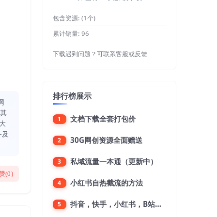
包含资源:
(1个)
累计销量:
96
下载遇到问题？可联系客服或反馈
排行榜展示
网
同其
文档下载全套打包价
1
大
务及
30G网创资源全面赠送
2
私域流量一本通（更新中）
3
赞(
0
)
小红书自热截流的方法
4
抖音，快手，小红书，B站，微博，微信公众号，微信视频号。每一个平台，都是不一样的机会，对应不一样的赚钱思路
5