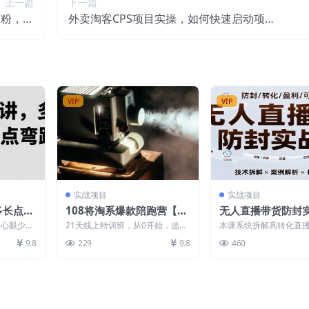
上一篇
下一篇
万粉，一
外卖淘客CPS项目实操，如何快速启动项
以操作！
目、积累粉丝、佣金过万？【付费文章】
VIP
VIP
实战项目
实战项目
多长点心
108将淘系爆款陪跑营【第
无人直播带货防封
11期】，21天教运营打爆
7天掌握高转化直
点心眼少走
21天线上特训班，从0开始，选品
本课系统拆解高转化直
款，帮老板培养运营
实现单场GMV破万
篇：职场心
上架、操作链接到全店动销，手把
链：从多平台适配（抖音
9.8
229
9.8
460
手教你
小红书起号策略）到...
模型