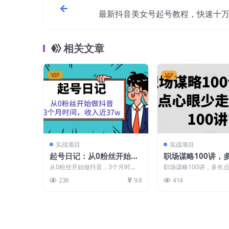
最新抖音美女号起号教程，快速十
部手机就可
相关文章
VIP
VIP
实战项目
实战项目
起号日记：从0粉丝开始做
职场谋略100讲，
抖音，3个月时间，收入近
眼少走点弯路
从0粉丝开始做抖音，3个月时
职场谋略100讲，多长
37w
间，27+6+3.6，收入近37w。老
点弯路 课程大纲 第一
236
9.8
414
师还低调的说：...
计 1.职场成功...