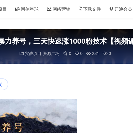
项目
网创星球
网络营销
下载文件
开通会员
暴力养号，三天快速涨1000粉技术【视频
实战项目
资源广场
0
0
231
0
议