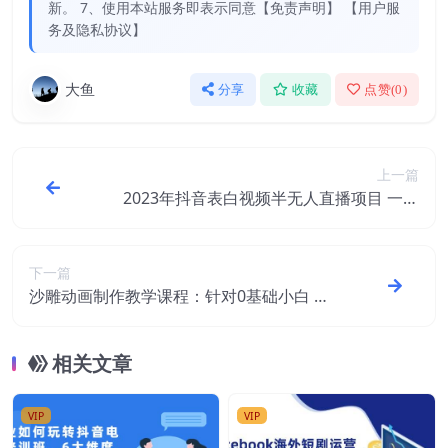
新。 7、使用本站服务即表示同意【免责声明】 【用户服
务及隐私协议】
大鱼
分享
收藏
点赞(
0
)
上一篇
2023年抖音表白视频半无人直播项目 一单
赚19.9到39.9元（教程+资源+话术）
下一篇
沙雕动画制作教学课程：针对0基础小白 从
文案配音到素材到制作详细实战演示
相关文章
VIP
VIP