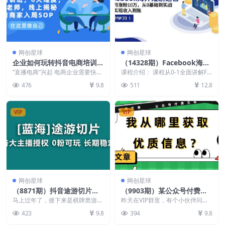
网创星球
网创星球
企业如何玩转抖音电商培训
（14328期）Facebook海外
班，6大维度，6位老师，线
短剧运营：一个月涨粉10
“直播电商”兴起 电商企业需要快速
课程介绍： 课程从0-1全面讲解Fa
上揭秘抖音商家入局SOP
入局 兴趣电商的持续火热，让抖
万，从0基础到实战，快速实
cebook短剧，短剧出海FB精品系
476
9.8
511
12.8
音平台成为电商企...
列课，出...
现收入到账
VIP
VIP
网创星球
网创星球
（8871期）抖音途游切片，
（9903期）某公众号付费文
龙年第一个蓝海项目，提供授
章《我从哪里获取优质信
马上过年了，接下来是棋牌类游戏
昨天在VIP群里，有个小伙伴问除
权和素材，长期稳定，月入过
的游玩高峰期，抖音途游切片是一
息？》
了巴菲特之外，你还有哪些偶像，
423
9.8
394
9.8
个非常新的项目，过年...
我在群里说了几个。...
万