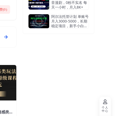
音漫剧，0粉不实名 每
天一小时，月入8K+
赞(
0
)
阿尔法托管计划 单账号
月入3000-5000，长期
稳定项目，新手小白轻
松上手
个人
中心
情感类玩