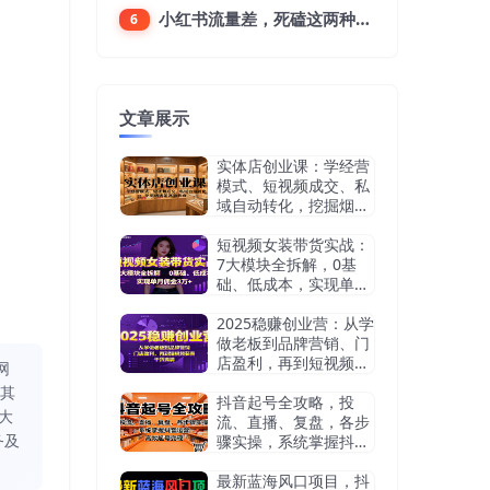
小红书流量差，死磕这两种笔记就好
6
文章展示
实体店创业课：学经营
模式、短视频成交、私
域自动转化，挖掘烟酒
茶赛道机会
短视频女装带货实战：
7大模块全拆解，0基
础、低成本，实现单月
佣金3万+
2025稳赚创业营：从学
做老板到品牌营销、门
店盈利，再到短视频获
网
客，干货满满
同其
抖音起号全攻略，投
大
流、直播、复盘，各步
务及
骤实操，系统掌握抖音
运营，高效起号变现
最新蓝海风口项目，抖