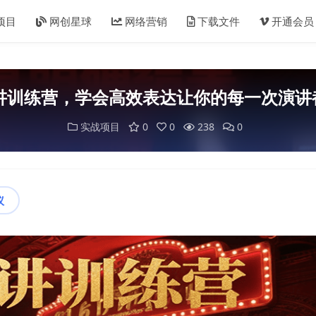
项目
网创星球
网络营销
下载文件
开通会员
演讲训练营，学会高效表达让你的每一次演讲
实战项目
0
0
238
0
议