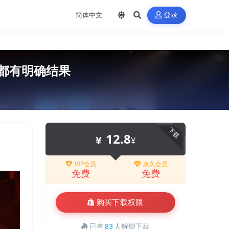
登录
都有明确结果
下载
12.8
¥
VIP会员
永久会员
免费
免费
购买下载权限
已有
83
人解锁下载