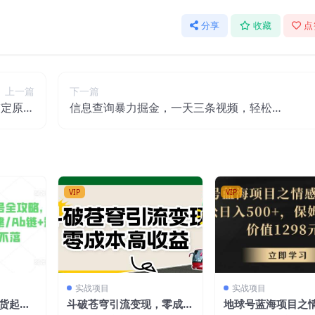
分享
收藏
点
上一篇
下一篇
搞定原创
信息查询暴力掘金，一天三条视频，轻松变
300+
现四位数，风口项目干就完了【揭秘】
VIP
VIP
实战项目
实战项目
带货起号
斗破苍穹引流变现，零成本
地球号蓝海项目之