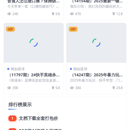
普通人怎么做口播？保姆级教
（14154期）2025最新一键
程助你通过口播日引百粉
生成原创电影解说视频，小白
今天带来一套《口播拍摄技巧》的
项目介绍： 我们先找到爆款的大
课程 整套课分为五个环节由浅入
也可无脑矩阵操作，一天几分
家想看的电影，然后在用AI软件去
240
9.8
470
12.8
深的告诉了大家普通人...
进行原创的电影视频...
钟…
VIP
VIP
网创星球
网创星球
（11797期）24快手英雄杀游
（14247期）2025年暴力玩
戏无人直播，真蓝海冷门赛
法，快手带货，门槛低，收益
《英雄杀》是腾讯首款竞技桌游，
2025年暴力玩法，快手带货，门
道，学会轻松日入800+
玩家数量高达5000W，是90后众
高，月躺赚8000+
槛低，收益高，月躺赚8000+ 项目
390
9.8
384
29.8
多老玩家的青春回...
介绍：零基础...
排行榜展示
文档下载全套打包价
1