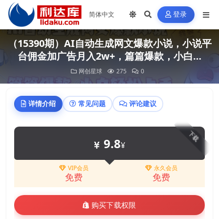
登录
（15390期）AI自动生成网文爆款小说，小说平
台佣金加广告月入2w+，篇篇爆款，小白…
网创星球
275
0
详情介绍
常见问题
评论建议
下载
9.8
¥
VIP会员
永久会员
免费
免费
购买下载权限