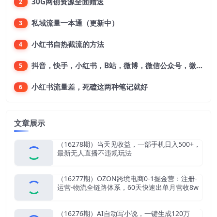
30G网创资源全面赠送
2
私域流量一本通（更新中）
3
小红书自热截流的方法
4
抖音，快手，小红书，B站，微博，微信公众号，微信视频号。每一个平台，都是不一样的机会，对应不一样的赚钱思路
5
小红书流量差，死磕这两种笔记就好
6
文章展示
（16278期）当天见收益，一部手机日入500+，
最新无人直播不违规玩法
（16277期）OZON跨境电商0-1掘金营：注册-
运营-物流全链路体系，60天快速出单月营收8w
（16276期）AI自动写小说，一键生成120万