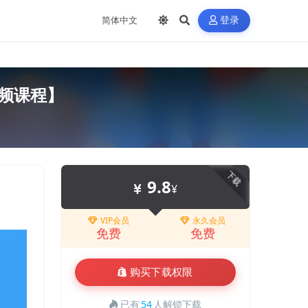
登录
频课程】
下载
9.8
¥
VIP会员
永久会员
免费
免费
购买下载权限
已有
54
人解锁下载