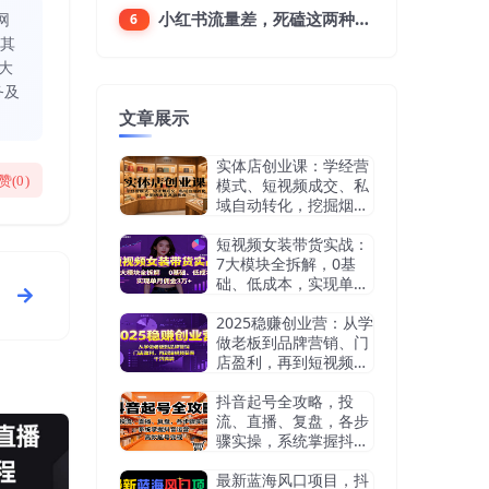
小红书流量差，死磕这两种笔记就好
网
6
同其
大
务及
文章展示
实体店创业课：学经营
赞(
0
)
模式、短视频成交、私
域自动转化，挖掘烟酒
茶赛道机会
短视频女装带货实战：
7大模块全拆解，0基
础、低成本，实现单月
佣金3万+
2025稳赚创业营：从学
做老板到品牌营销、门
店盈利，再到短视频获
客，干货满满
抖音起号全攻略，投
流、直播、复盘，各步
骤实操，系统掌握抖音
运营，高效起号变现
最新蓝海风口项目，抖