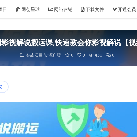
项目
网创星球
网络营销
下载文件
开通会员
辑影视解说搬运课,快速教会你影视解说【视
实战项目
资源广场
0
0
430
0
议