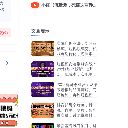
大
小红书流量差，死磕这两种笔记就好
6
务及
文章展示
赞(
0
)
实体店创业课：学经营
模式、短视频成交、私
域自动转化，挖掘烟酒
茶赛道机会
短视频女装带货实战：
7大模块全拆解，0基
础、低成本，实现单月
佣金3万+
2025稳赚创业营：从学
做老板到品牌营销、门
店盈利，再到短视频获
客，干货满满
抖音起号全攻略，投
流、直播、复盘，各步
骤实操，系统掌握抖音
运营，高效起号变现
最新蓝海风口项目，抖