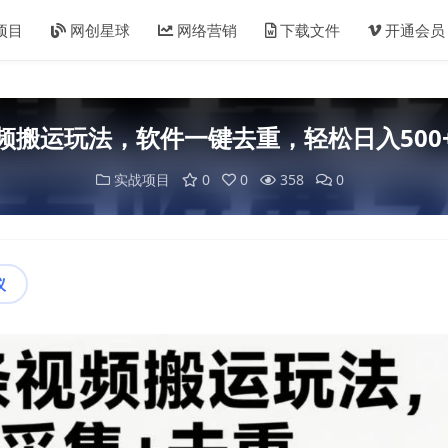
项目
网创星球
网络营销
下载文件
开通会员
频搬运玩法，软件一键去重，轻松日入500
实战项目
0
0
358
0
议