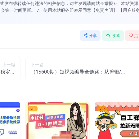
方式发布或转载任何违法的相关信息，访客发现请向站长举报 6、本站资源
会第一时间更新。 7、使用本站服务即表示同意【免责声明】 【用户服
分享
收藏
点
上一篇
下一篇
，稳定日
（15600期）短视频编导全链路：从剪辑/拍
具指令】
摄到爆款策划,打造高变现账号(附模板+大礼
包)
VIP
VIP