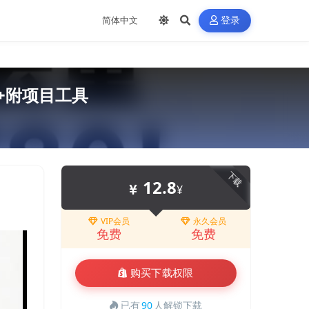
登录
+附项目工具
下载
12.8
¥
VIP会员
永久会员
免费
免费
购买下载权限
已有
90
人解锁下载