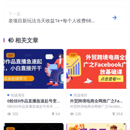
下一篇
老项目新玩法当天收益1k+每个人收费68
米 不违规不封号
相关文章
VIP
VIP
实战项目
实战项目
0粉丝0作品直播急速起号变
外贸跨境电商全网推广之Fac
米，小白直接开干
ebook广告投放基础课
0粉丝0作品直播急速起号变米，小
外贸跨境电商全网推广之Faceboo
白直接开干 课程内容： 001.新人
k广告投放基础课 课程内容： 1
503
9.8
220
29.8
开播如何快速...
【Face...
VIP
VIP