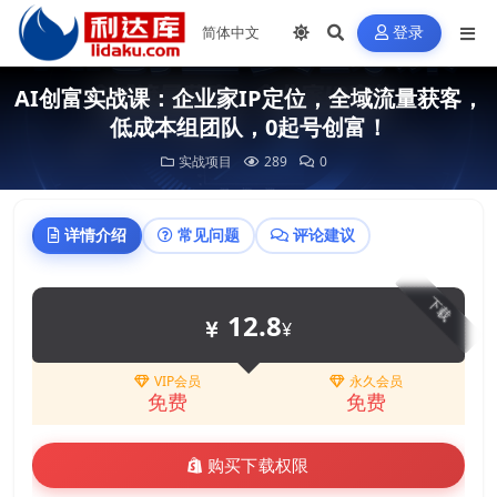
登录
AI创富实战课：企业家IP定位，全域流量获客，
低成本组团队，0起号创富！
实战项目
289
0
详情介绍
常见问题
评论建议
下载
12.8
¥
VIP会员
永久会员
免费
免费
购买下载权限