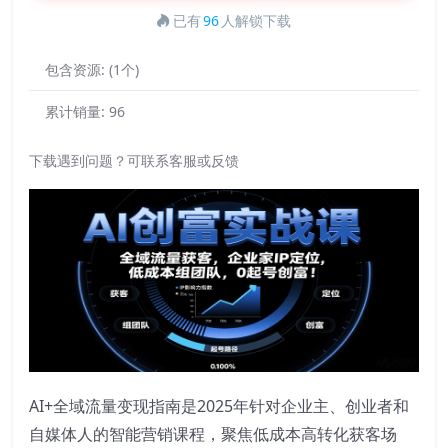
已有
96
人解锁下载
包含资源:
(1个)
累计销量:
96
下载遇到问题？可联系客服或反馈
AI+全域流量变现指南是2025年针对企业主、创业者和
自媒体人的智能营销课程，聚焦低成本高转化获客场