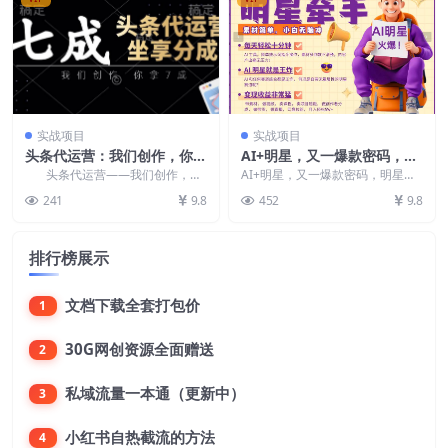
实战项目
实战项目
头条代运营：我们创作，你拿
AI+明星，又一爆款密码，明
7成，简单操作，坐享分成
星本来就够火爆，再加上AI
头条代运营——我们创作，你
AI+明星，又一爆款密码，明星本
拿7成，简单操作，坐享分成 ...
，就是王炸，牵小手，这个
来就够火爆，再加上AI ，就是王
241
9.8
452
9.8
炸，牵小手，这个...
绝…
排行榜展示
文档下载全套打包价
1
30G网创资源全面赠送
2
私域流量一本通（更新中）
3
小红书自热截流的方法
4