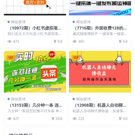
网创星球
网创星球
（10972期）小红书虚拟项目
（7716期）外面收费128的威
陪跑训练营5期，幼教赛道等
武猫微博助手，一键采集一键
我们这次大方向是小红书虚拟项目
威武猫微博助手 一键采集一键发
虚拟项目引流变现 (教程+资
第五期，但录课时候我们定位到幼
发布微博今日/大鱼头条
布微博今日/大鱼头条【微博助手
473
9.8
365
9.8
教赛道第一期，也算是...
+使用教程】 功能介...
料)
【微…
VIP
VIP
网创星球
网创星球
（13153期）几分钟一条 连
（12908期）机器人自动聊天
怼狂撸今日头条 单作品日收
撸收益，单机日入500+矩阵
几分钟一条连怼狂撸今日头条 单
机器人自动聊天撸收益，实操落地
作品日收益300+矩阵日入2000+
益300+ 矩阵日入2000+
操作当天落地
可矩阵放大操作，单机日入500
427
39.8
223
9.8
+，节省人工成本，账...