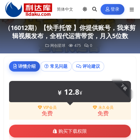
登录
（16012期）【快手托管 】你提供账号，我来剪
辑视频发布，全程代运营带货，月入5位数
网创星球
475
0
详情介绍
常见问题
评论建议
下载
12.8
¥
VIP会员
永久会员
免费
免费
购买下载权限