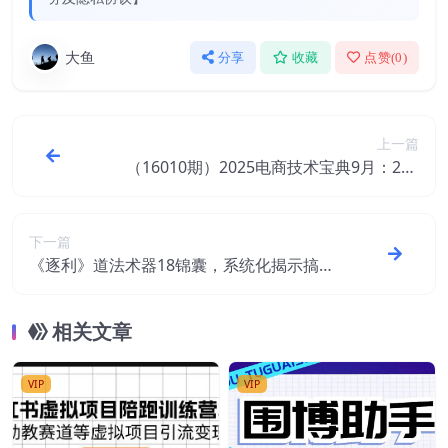
大鱼
分享
收藏
点赞(
0
)
上一篇
（16010期）2025电商技术宝典9月：200
+节实时更新实操案例，可技术变现亦可自
用放大
下一篇
《逐利》道法术器18锦囊，系统化揭示搞钱
逻辑，浓缩关键心法，颠覆传统思维
相关文章
VIP
VIP