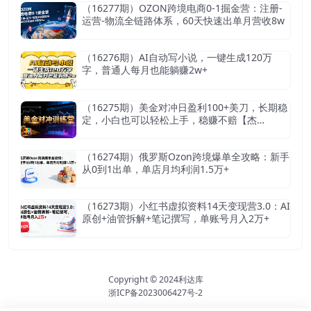
（16277期）OZON跨境电商0-1掘金营：注册-
运营-物流全链路体系，60天快速出单月营收8w
（16276期）AI自动写小说，一键生成120万
字，普通人每月也能躺赚2w+
（16275期）美金对冲日盈利100+美刀，长期稳
定，小白也可以轻松上手，稳赚不赔【杰…
（16274期）俄罗斯Ozon跨境爆单全攻略：新手
从0到1出单，单店月均利润1.5万+
（16273期）小红书虚拟资料14天变现营3.0：AI
原创+油管拆解+笔记撰写，单账号月入2万+
Copyright © 2024
利达库
浙ICP备2023006427号-2