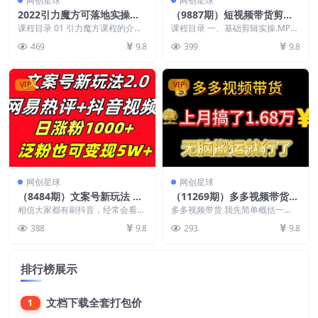
网创星球
网创星球
2022引力魔方可落地实操系
（9887期）短视频带货剪辑
统课程：带你玩转淘宝推广
实操课：基础剪辑/进阶剪辑/
课程目录 01 引力魔方课程的介绍
课程目录 一、基础剪辑实操.MP4
（12节课）
02 直通车引力魔方万相台之间的
制作封面/不露脸剪辑/素材/
二、进阶课:润色剪辑技巧,MP4
469
9.8
399
9.8
若异和投放选...
三、如何制...
等等
VIP
VIP
网创星球
网创星球
（8484期）文案号新玩法 网
（11269期）多多视频带货：
易热评+抖音文案 一天涨粉10
上月搞了1.68万，无脑搬运就
相信大家都有刷抖音，经常会看到
多多视频带货 我先简单概括一
00+ 多种变现模式 泛粉也可
一个视频或一张图片配一个文案，
行了
下，我们是做什么的，抖音带货想
388
9.8
293
9.8
这种其实就是文案号。...
必大家都知道，就是发视...
变现
排行榜展示
文档下载全套打包价
1