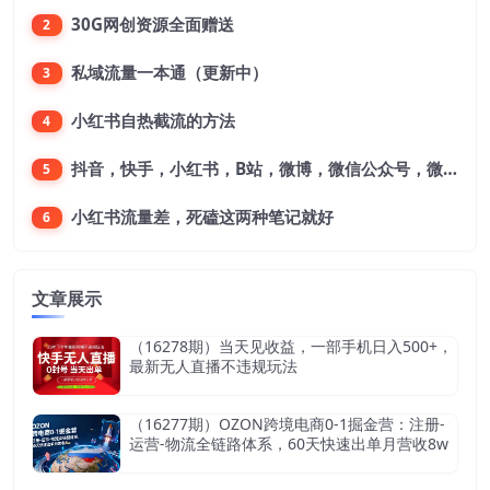
30G网创资源全面赠送
2
私域流量一本通（更新中）
3
小红书自热截流的方法
4
抖音，快手，小红书，B站，微博，微信公众号，微信视频号。每一个平台，都是不一样的机会，对应不一样的赚钱思路
5
小红书流量差，死磕这两种笔记就好
6
文章展示
（16278期）当天见收益，一部手机日入500+，
最新无人直播不违规玩法
（16277期）OZON跨境电商0-1掘金营：注册-
运营-物流全链路体系，60天快速出单月营收8w