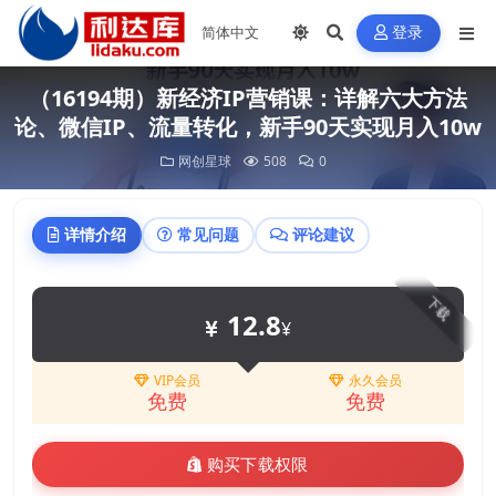
登录
（16194期）新经济IP营销课：详解六大方法
论、微信IP、流量转化，新手90天实现月入10w
网创星球
508
0
详情介绍
常见问题
评论建议
下载
12.8
¥
VIP会员
永久会员
免费
免费
购买下载权限