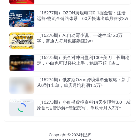
（16277期）OZON跨境电商0-1掘金营：注册-
运营-物流全链路体系，60天快速出单月营收8w
（16276期）AI自动写小说，一键生成120万
字，普通人每月也能躺赚2w+
（16275期）美金对冲日盈利100+美刀，长期稳
定，小白也可以轻松上手，稳赚不赔【杰…
（16274期）俄罗斯Ozon跨境爆单全攻略：新手
从0到1出单，单店月均利润1.5万+
（16273期）小红书虚拟资料14天变现营3.0：AI
原创+油管拆解+笔记撰写，单账号月入2万+
Copyright © 2024
利达库