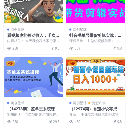
网创星球
网创星球
看视频也能被动收入，千次观
抖音书单号带货剪辑实战：手
看赚22美元-日赚2518+（不
把手带你 起号 涨粉 剪辑 卖
内容相关： 今天我会和大家分享
课程目录： 1-做短视频前期.mp4
是YOUTUBE赚钱）
的这种赚钱方法 就是只需要有人
货 变现（46节）
2-如何判断自己.mp4 3-每天发多
288
9.8
339
9.8
看视频 你就可以1,...
少作...
VIP
VIP
网创星球
网创星球
资源广场
（14278期）签单王系统课
（12974期）番茄小说零成本
程，针对不同层次销售人员，
自撸玩法，每天1000+，不看
实用的 1.不同类型的客户如何解决
介绍： 小说推文项目大家都比较
顺人性签大单，逆人性成就销
2.如何正确回答客户的问题 3.如何
播放量，不看视频质量
熟悉，原理其实很简单，通过剪辑
230
29.8
430
9.8
正确判断...
视频发布视频，播放量...
冠