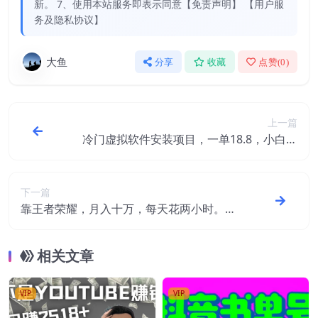
新。 7、使用本站服务即表示同意【免责声明】 【用户服
务及隐私协议】
大鱼
分享
收藏
点赞(
0
)
上一篇
冷门虚拟软件安装项目，一单18.8，小白也
能月入3W＋
下一篇
靠王者荣耀，月入十万，每天花两小时。多
种变现，拉新、账号租赁，账号交易
相关文章
VIP
VIP