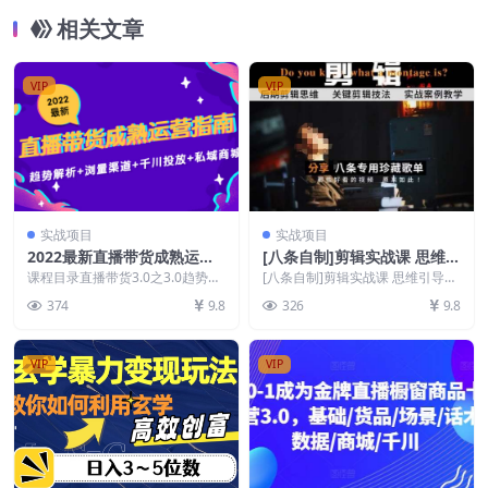
相关文章
VIP
VIP
实战项目
实战项目
2022最新直播带货成熟运营
[八条自制]剪辑实战课 思维引
指南3.0：趋势解析+浏量渠道
导突破剪辑瓶颈
课程目录直播带货3.0之3.0趋势解
[八条自制]剪辑实战课 思维引导突
+千川投放+私域商城
析.MP4直播带货3.0之流量渠道解
破剪辑瓶颈 课程内容： 第01节1-
374
9.8
326
9.8
析.MP...
开剪第一课...
VIP
VIP