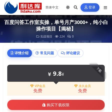
登录
百度问答工作室实操，单号月产3000+，纯小白
操作项目【揭秘】
实战项目
224
0
详情介绍
常见问题
评论建议
下载
9.8
¥
VIP会员
永久会员
免费
免费
购买下载权限