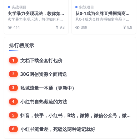
实战项目
实战项目
玄学暴力变现玩法，教你如何
从0-1成为金牌直播橱窗商品
利用玄学，高效创富！日入3-
卡运营3.0，基础/货品/场景/
玄学暴力变现玩法，教你如何利用
从0-1成为金牌直播橱窗商品卡运
5位数【揭秘】
玄学，高效创富！日入3-5位数
话术/数据/商城/千川
营3.0，基础/货品/场景/话术/数据/
414
9.8
399
9.8
【揭秘】 课程目录：...
商城/千...
排行榜展示
文档下载全套打包价
1
30G网创资源全面赠送
2
私域流量一本通（更新中）
3
小红书自热截流的方法
4
抖音，快手，小红书，B站，微博，微信公众号，微信视频号。每一个平台，都是不一样的机会，对应不一样的赚钱思路
5
小红书流量差，死磕这两种笔记就好
6