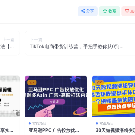
分享
收藏
点
上一篇
下一篇
玩法【视
TikTok电商带货训练营，手把手教你从0到1
频课程】
带货出单
VIP
VIP
实战项目
实战项目
分享实操
亚马逊PPC 广告投放优
30天短视频涨粉变