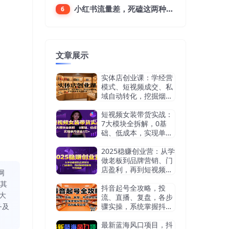
小红书流量差，死磕这两种笔记就好
6
文章展示
实体店创业课：学经营
模式、短视频成交、私
域自动转化，挖掘烟酒
茶赛道机会
短视频女装带货实战：
7大模块全拆解，0基
础、低成本，实现单月
佣金3万+
2025稳赚创业营：从学
做老板到品牌营销、门
店盈利，再到短视频获
网
客，干货满满
同其
抖音起号全攻略，投
大
流、直播、复盘，各步
务及
骤实操，系统掌握抖音
运营，高效起号变现
最新蓝海风口项目，抖