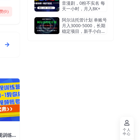
音漫剧，0粉不实名 每
天一小时，月入8K+
赞(
0
)
阿尔法托管计划 单账号
月入3000-5000，长期
稳定项目，新手小白轻
松上手
个人
中心
现训练