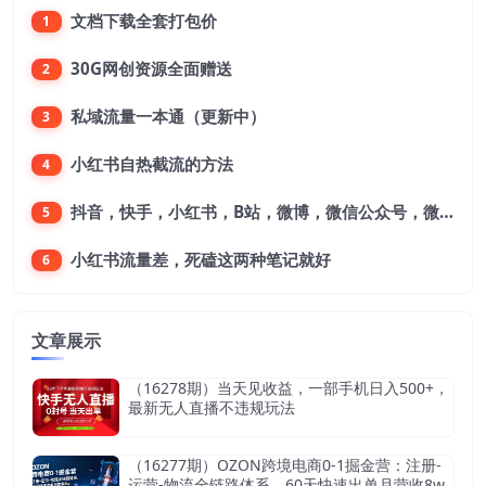
文档下载全套打包价
1
30G网创资源全面赠送
2
私域流量一本通（更新中）
3
小红书自热截流的方法
4
抖音，快手，小红书，B站，微博，微信公众号，微信视频号。每一个平台，都是不一样的机会，对应不一样的赚钱思路
5
小红书流量差，死磕这两种笔记就好
6
文章展示
（16278期）当天见收益，一部手机日入500+，
最新无人直播不违规玩法
（16277期）OZON跨境电商0-1掘金营：注册-
运营-物流全链路体系，60天快速出单月营收8w