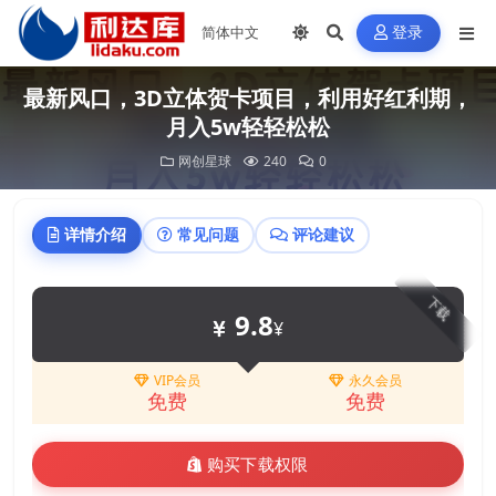
登录
最新风口，3D立体贺卡项目，利用好红利期，
月入5w轻轻松松
网创星球
240
0
详情介绍
常见问题
评论建议
下载
9.8
¥
VIP会员
永久会员
免费
免费
购买下载权限