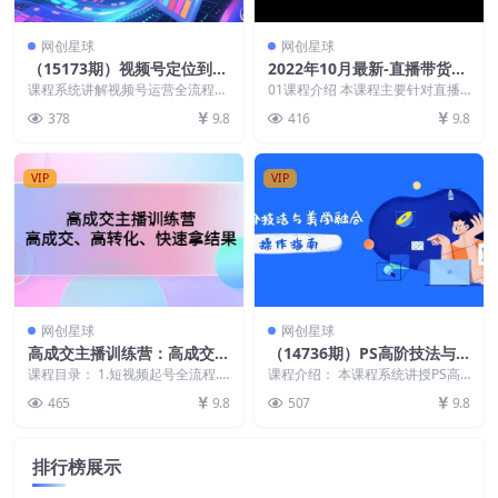
网创星球
网创星球
（15173期）视频号定位到IP
2022年10月最新-直播带货运
打造：账号搭建-内容运营-直
营与管理2.0，直播带货全方
课程系统讲解视频号运营全流程，
01课程介绍 本课程主要针对直播
播变现，完整知识体系
从账号定位、名称设计、IP打造等
位立体培训（全资料）
销售员、电商带货主播、直播运营
378
9.8
416
9.8
基础建设，到爆款内...
师等岗位开设，主要...
VIP
VIP
网创星球
网创星球
高成交主播训练营：高成交、
（14736期）PS高阶技法与
高转化、快速拿结果
美学融合：商业光效/调色逻
课程目录： 1.短视频起号全流程.
课程介绍： 本课程系统讲授PS高
mp4.mp4 2.短视频起号的商业定
辑拆解，抖音IP运营+AI修图
阶后期全链路技能，涵盖抠图/调
465
9.8
507
9.8
位.mp...
色/光效等技法精修...
实战
排行榜展示