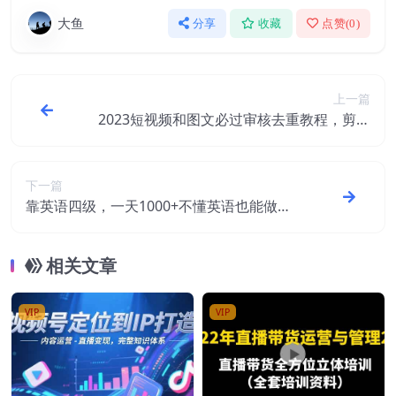
大鱼
分享
收藏
点赞(
0
)
上一篇
2023短视频和图文必过审核去重教程，剪映
剪辑去重方法汇总实操，搬运必学
下一篇
靠英语四级，一天1000+不懂英语也能做，
小白保姆式教学 (附:1800G资料）
相关文章
VIP
VIP