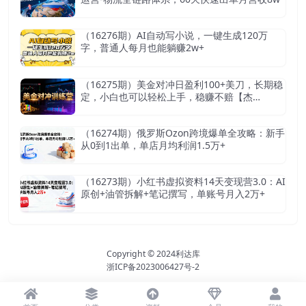
（16276期）AI自动写小说，一键生成120万
字，普通人每月也能躺赚2w+
（16275期）美金对冲日盈利100+美刀，长期稳
定，小白也可以轻松上手，稳赚不赔【杰…
（16274期）俄罗斯Ozon跨境爆单全攻略：新手
从0到1出单，单店月均利润1.5万+
（16273期）小红书虚拟资料14天变现营3.0：AI
原创+油管拆解+笔记撰写，单账号月入2万+
Copyright © 2024
利达库
浙ICP备2023006427号-2