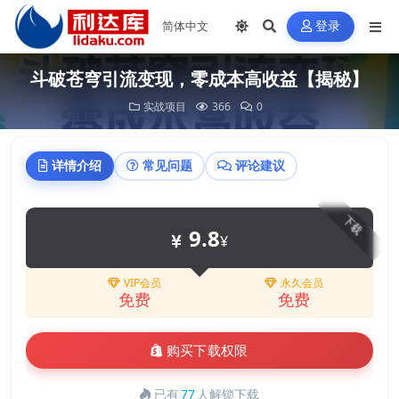
登录
斗破苍穹引流变现，零成本高收益【揭秘】
实战项目
366
0
详情介绍
常见问题
评论建议
下载
9.8
¥
VIP会员
永久会员
免费
免费
购买下载权限
已有
77
人解锁下载