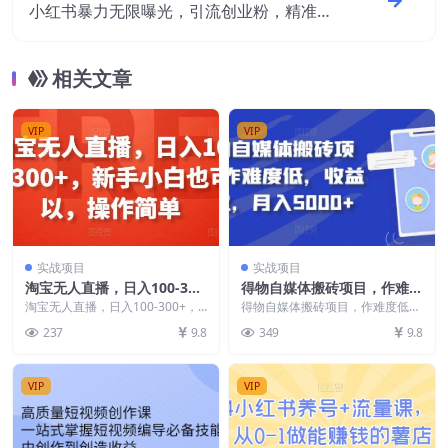
小红书暴力无限曝光，引流创业粉，精准粉
揭秘（教程+脚本）
相关文章
VIP
VIP
实战项目
实战项目
淘宝无人直播，日入100-300
得物自媒体搬砖项目，作难度
+，新手小白也可以，操作简
低，收益稳定，月入5000+
淘宝无人直播，日入100-300+，
得物自媒体搬砖项目，作难度低，
单
新手小白也可以，操作简单 在这
【揭秘】
收益稳定，月入5000+【揭秘】 项
237
9.8
349
9.8
个直播电商的时...
目介绍： 最近...
VIP
VIP