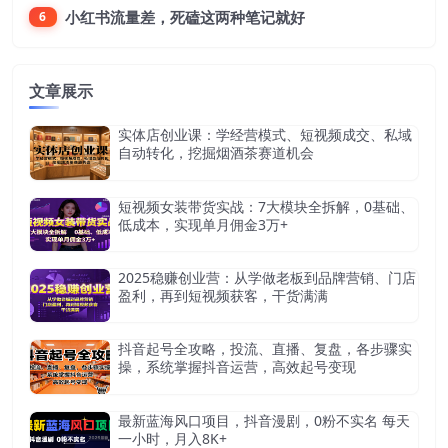
小红书流量差，死磕这两种笔记就好
6
文章展示
实体店创业课：学经营模式、短视频成交、私域
自动转化，挖掘烟酒茶赛道机会
短视频女装带货实战：7大模块全拆解，0基础、
低成本，实现单月佣金3万+
2025稳赚创业营：从学做老板到品牌营销、门店
盈利，再到短视频获客，干货满满
抖音起号全攻略，投流、直播、复盘，各步骤实
操，系统掌握抖音运营，高效起号变现
最新蓝海风口项目，抖音漫剧，0粉不实名 每天
一小时，月入8K+