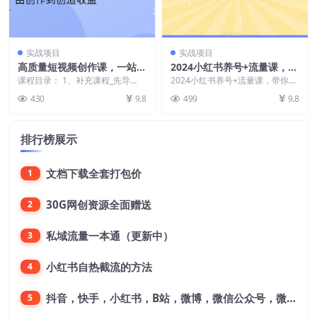
实战项目
实战项目
高质量短视频创作课，一站式
2024小红书养号+流量课，带
掌握短视频编导必备技能
你从0-1做能赚钱的薯店
课程目录： 1、补充课程_先导
2024小红书养号+流量课，带你从
课：你为什么需要这门课？.mp4
0-1做能赚钱的薯店 课程内容： 1.
430
9.8
499
9.8
2、补充课程_从...
流量篇—...
排行榜展示
文档下载全套打包价
1
30G网创资源全面赠送
2
私域流量一本通（更新中）
3
小红书自热截流的方法
4
抖音，快手，小红书，B站，微博，微信公众号，微信视频号。每一个平台，都是不一样的机会，对应不一样的赚钱思路
5