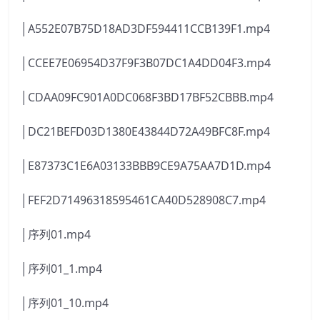
│A552E07B75D18AD3DF594411CCB139F1.mp4
│CCEE7E06954D37F9F3B07DC1A4DD04F3.mp4
│CDAA09FC901A0DC068F3BD17BF52CBBB.mp4
│DC21BEFD03D1380E43844D72A49BFC8F.mp4
│E87373C1E6A03133BBB9CE9A75AA7D1D.mp4
│FEF2D71496318595461CA40D528908C7.mp4
│序列01.mp4
│序列01_1.mp4
│序列01_10.mp4