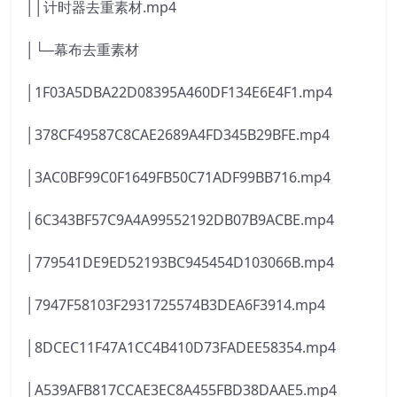
││计时器去重素材.mp4
│└─幕布去重素材
│1F03A5DBA22D08395A460DF134E6E4F1.mp4
│378CF49587C8CAE2689A4FD345B29BFE.mp4
│3AC0BF99C0F1649FB50C71ADF99BB716.mp4
│6C343BF57C9A4A99552192DB07B9ACBE.mp4
│779541DE9ED52193BC945454D103066B.mp4
│7947F58103F2931725574B3DEA6F3914.mp4
│8DCEC11F47A1CC4B410D73FADEE58354.mp4
│A539AFB817CCAE3EC8A455FBD38DAAE5.mp4