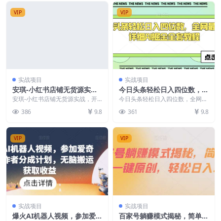
VIP
VIP
实战项目
实战项目
安琪-小红书店铺无货源实
今日头条轻松日入四位数，全
战，开店到售后全流程操作
网最新最详细AI掘金全套教
安琪-小红书店铺无货源实战，开
今日头条轻松日入四位数，全网最
店到售后全流程操作 课程内容: 01
程【揭秘】
新最详细AI掘金全套教程【揭秘】
386
9.8
361
9.8
第1节：什么是...
今日头条这个平台...
VIP
VIP
实战项目
实战项目
爆火AI机器人视频，参加爱
百家号躺赚模式揭秘，简单上