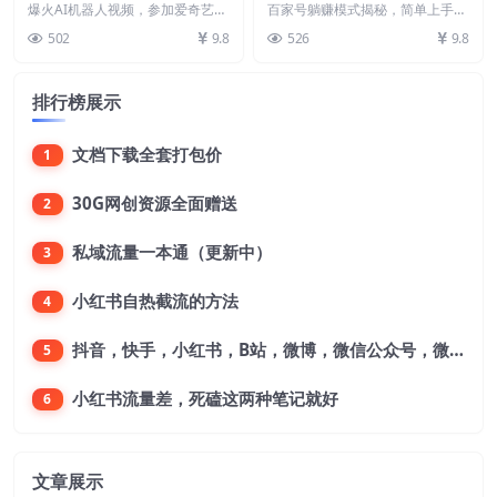
奇艺创作者分成计划，无脑搬
手，一键原创，轻松日入300
爆火AI机器人视频，参加爱奇艺创
百家号躺赚模式揭秘，简单上手，
运获取收益【揭秘】
作者分成计划，无脑搬运获取收益
+【揭秘】
一键原创，轻松日入300+【揭
502
9.8
526
9.8
【揭秘】 爱奇艺，...
秘】 项目介绍： 今...
排行榜展示
文档下载全套打包价
1
30G网创资源全面赠送
2
私域流量一本通（更新中）
3
小红书自热截流的方法
4
抖音，快手，小红书，B站，微博，微信公众号，微信视频号。每一个平台，都是不一样的机会，对应不一样的赚钱思路
5
小红书流量差，死磕这两种笔记就好
6
文章展示