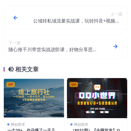
上一篇
公域转私域流量实战课，玩转抖音+视频号2
大平台，获取持续，稳定的新增流量
下一篇
随心推千川带货实战进阶课，好物分享思路
和逻辑，赛道选择与账号搭建
相关文章
VIP
VIP
网创星球
网创星球
一个20+，作品爆了一天几十
（8031期）【全网首发】QQ