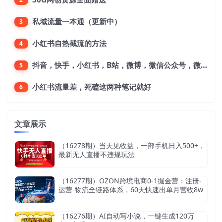
私域流量一本通（更新中）
3
小红书自热截流的方法
4
抖音，快手，小红书，B站，微博，微信公众号，微信视频号。每一个平台，都是不一样的机会，对应不一样的赚钱思路
5
小红书流量差，死磕这两种笔记就好
6
文章展示
（16278期）当天见收益，一部手机日入500+，
最新无人直播不违规玩法
（16277期）OZON跨境电商0-1掘金营：注册-
运营-物流全链路体系，60天快速出单月营收8w
（16276期）AI自动写小说，一键生成120万