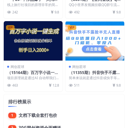
个，日入500+轻轻松松的线
小世界_Q群挂载教程+引流思
线上旅行社项目的原理非常的简
QQ小世界发视频挂载QQ群引流，
上旅行社
单，就是我们去抖音和快手，发布
路分析
QQ小视频发视频怎么挂Q群上
242
9.8
492
9.8
旅游景点的视频， 然后...
去。 一个视频跑十...
VIP
VIP
网创星球
网创星球
（15164期）百万字小说一键
（11355期）抖音快手不露脸
生成，条条原创变现快操作简
半无人直播，给QQ估值日入
项目原理就是通过AI 自动帮我们
简单来说就是通过抖音或快手等平
单新手日入2000+
写小说 ai生成大纲，ai一键生成小
1000+，门槛低、零投入
台，开通半无人直播，利用软件给
463
12.8
511
9.8
说内容 可一...
粉丝观众对他们的QQ...
排行榜展示
文档下载全套打包价
1
30G网创资源全面赠送
2